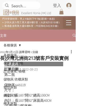
登入
Excellent Home (HK) Ltd
門市營業時間：早上11點到下午7點(星期一休息)
• 沙田火炭力堅工業大廈5樓D室（火炭站D出1分鐘）
• 觀塘盈達商業大廈8樓B室（牛頭角站A出8分鐘）
文章
各種傢俱
2022年9月15日
讀畢需時 1 分鐘
各種傢俱
長沙灣元洲街213號客戶安裝實例
傢俬選購攻略
訂單資料：  
訂單日期：
2022-08-23
訂造傢俬 /櫥櫃
第二批
儲物床/衣櫃床類
儲物床swb119
變型床類
尺寸：
外計：長185*闊92*總高100CM
鐵架床類
內計：長183*闊92*床面高40CM
櫸木床類
(可用6呎*3呎床褥)