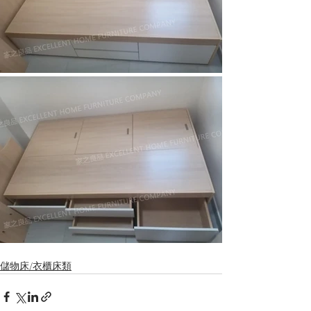
儲物床/衣櫃床類