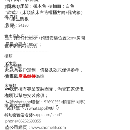
*顏色：床架：楓木色+櫃桶面：白色
實木床類
*款式2（床頭落床左邊櫃桶方向+儲物箱）
櫃-衣櫃
*E0級生態板
售價：$4180
sofa類
實木高架床swb007
注：床外計185cm+預留安裝位置5cm=房間
長最少要有190cm；
實木雙層床swb019
------------------------------
櫃類
❓注意：
櫃-玄關櫃
此款為客戶定制，價格及款式僅供參考，
櫃-書桌
實際以
產品鏈接
為準
-------------------------------------
床褥類
🚛我們擁有專業安裝團隊，淘寶宜家傢俬
都可以幫您安裝傢俱；
檯類
📞請whatsapp聯繫：52690355 (銷售部同事)
櫃-鋼製文件櫃
*或點擊下方whatsapp鏈結 👇
https://api.whatsapp.com/send?
拆加棄置及安裝
phone=85252690355
📩公司網頁：www.xhomehk.com