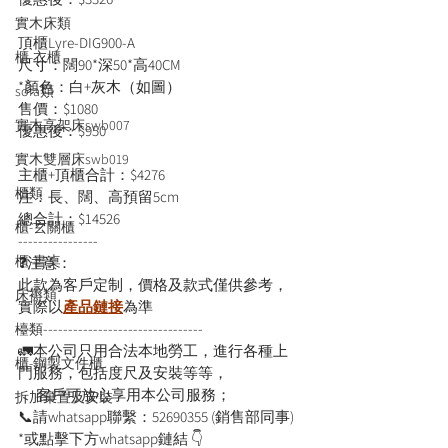
實木床類
頂櫃Lyre-DIG900-A 
櫃-衣櫃
尺寸：闊90*深50*高40CM
*顏色：白+灰木（如圖）
sofa類
售價：$1080
實木高架床swb007
優惠後：$950
實木雙層床swb019
主櫃+頂櫃合計：$4276
櫃類
注：長、闊、高預留5cm
總合計：$14526
櫃-玄關櫃
----------------
櫃-書桌
❓注意：
此款為客戶定制，價格及款式僅供參考，
床褥類
實際以
產品鏈接
為準
-------------------------------------
檯類
🚛本公司只用合法本地勞工，進行各種上
櫃-鋼製文件櫃
門服務，包括度尺及安裝等等，
      客戶可放心享用本公司服務；
拆加棄置及安裝
📞請whatsapp聯繫：52690355 (銷售部同事)
*或點擊下方whatsapp鏈結 👇