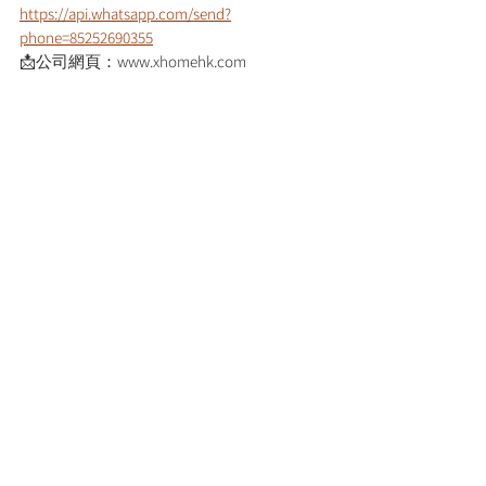
https://api.whatsapp.com/send?
phone=85252690355
📩公司網頁：www.xhomehk.com