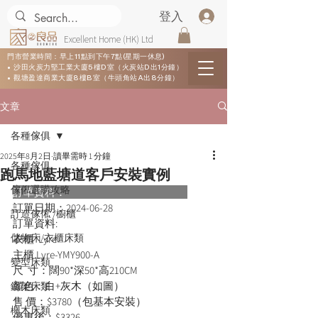
登入
Excellent Home (HK) Ltd
門市營業時間：早上11點到下午7點(星期一休息)
• 沙田火炭力堅工業大廈5樓D室（火炭站D出1分鐘）
• 觀塘盈達商業大廈8樓B室（牛頭角站A出8分鐘）
文章
各種傢俱
2025年8月2日
讀畢需時 1 分鐘
各種傢俱
跑馬地藍塘道客戶安裝實例
傢俬選購攻略
訂單資料：      
訂單日期：
2024-06-28
訂造傢俬 /櫥櫃
訂單資料:  
儲物床/衣櫃床類
衣櫃  Lyre
主櫃 Lyre-YMY900-A
變型床類
尺  寸：闊90*深50*高210CM
顏色：白+灰木（如圖）
鐵架床類
售 價：$3780（包基本安裝）
櫸木床類
優惠後：$3326