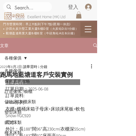
登入
Excellent Home (HK) Ltd
門市營業時間：早上11點到下午7點(星期一休息)
• 沙田火炭力堅工業大廈5樓D室（火炭站D出1分鐘）
• 觀塘盈達商業大廈8樓B室（牛頭角站A出8分鐘）
文章
各種傢俱
2025年8月2日
讀畢需時 1 分鐘
各種傢俱
跑馬地藍塘道客戶安裝實例
傢俬選購攻略
訂單資料：      
訂單日期：
2025-06-08
訂造傢俬 /櫥櫃
訂單資料:  
儲物床/衣櫃床類
snow系列
衣櫃+櫃桶床箱子母床+床頭床尾板+軟包
變型床類
Snow-YGC920
尺寸1：
鐵架床類
外計：長188*闊96*高230cm(衣櫃深55cm)
櫸木床類
內計：長183*闊92*床面高50cm