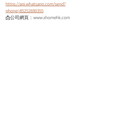
https://api.whatsapp.com/send?
phone=85252690355
📩公司網頁：www.xhomehk.com