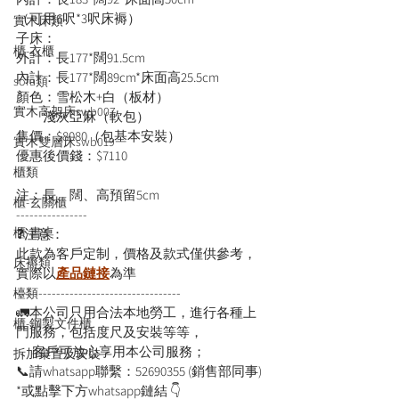
（可用6呎*3呎床褥）
實木床類
子床：
櫃-衣櫃
外計：長177*闊91.5cm
內計：長177*闊89cm*床面高25.5cm
sofa類
顏色：雪松木+白（板材）
實木高架床swb007
          淺灰亞麻（軟包）
售價：$8080（包基本安裝）
實木雙層床swb019
優惠後價錢：$7110
櫃類
注：長、闊、高預留5cm
櫃-玄關櫃
----------------
櫃-書桌
❓注意：
此款為客戶定制，價格及款式僅供參考，
床褥類
實際以
產品鏈接
為準
-------------------------------------
檯類
🚛本公司只用合法本地勞工，進行各種上
櫃-鋼製文件櫃
門服務，包括度尺及安裝等等，
      客戶可放心享用本公司服務；
拆加棄置及安裝
📞請whatsapp聯繫：52690355 (銷售部同事)
*或點擊下方whatsapp鏈結 👇