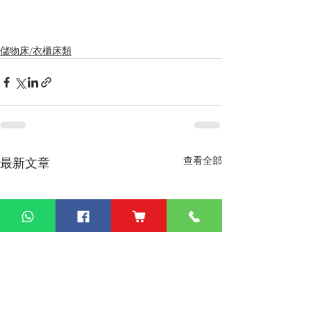
儲物床/衣櫃床類
查看全部
最新文章