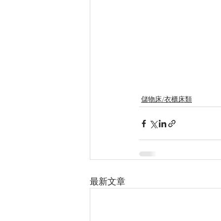
儲物床/衣櫃床類
最新文章