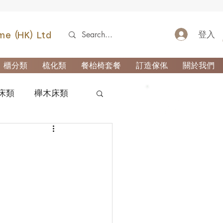
登入
me (HK) Ltd
櫃分類
梳化類
餐枱椅套餐
訂造傢俬
關於我們
床類
櫸木床類
52690355
類
櫃-玄關櫃