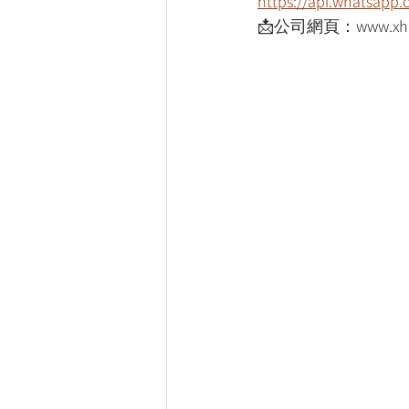
https://api.whatsap
📩公司網頁：www.xho