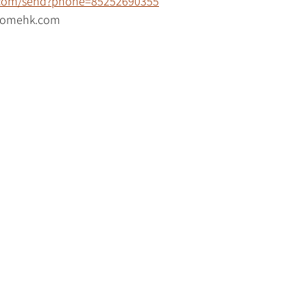
p.com/send?phone=85252690355
mehk.com