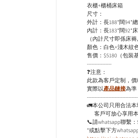
衣櫃+櫃桶床箱
尺寸：
外計：長188*闊94*總
內計：長183*闊92*
（內計尺寸即係床褥
顏色：白色+淺木紋
售價：$5180（包
----------------
❓注意：
此款為客戶定制，價
實際以
產品鏈接
為準
---------------------------------
🚛本公司只用合法
      客戶可放心享
📞請whatsapp聯繫：
*或點擊下方whatsapp