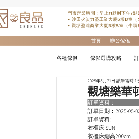
門市營業時間：早上11點到下午7點
• 沙田火炭力堅工業大廈5樓D室（
• 觀塘盈達商業大廈8樓B室（牛頭
首頁
辦公傢俬
各種傢俱
傢俬選購攻略
訂
2025年5月21日
讀畢需時 1
實木床類
櫃-衣櫃
so
觀塘樂華
訂單資料：      
櫃-書桌
床褥類
檯類
訂單日期：
2025-05-0
訂單資料:  
衣櫃床 SUN
衣櫃床總高200cm