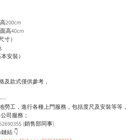
高200cm
床面高40cm
尺寸）
色
裝基本安裝）
格及款式僅供參考，
----
本地勞工，進行各種上門服務，包括度尺及安裝等等，
用本公司服務；
52690355 (銷售部同事)
鏈結 👇