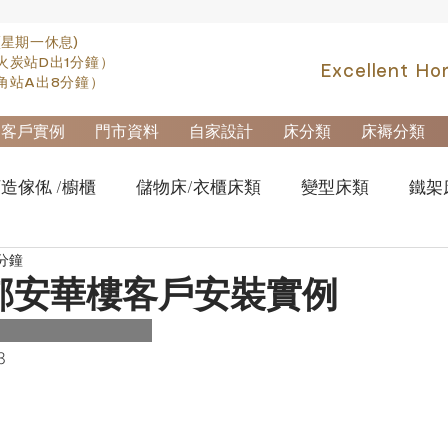
(星期一休息)
火炭站D出1分鐘）
Excellent Ho
角站A出8分鐘）
客戶實例
門市資料
自家設計
床分類
床褥分類
造傢俬 /櫥櫃
儲物床/衣櫃床類
變型床類
鐵架
 分鐘
fa類
實木高架床swb007
實木雙層床swb019
櫃
邨安華樓客戶安裝實例
櫃-鋼製文件櫃
拆加棄置及安裝
3