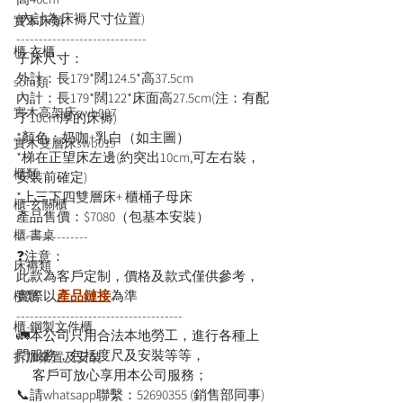
(內計為床褥尺寸位置)
實木床類
-----------------------------
櫃-衣櫃
子床尺寸：
外計：長179*闊124.5*高37.5cm
sofa類
內計：長179*闊122*床面高27.5cm(注：有配
實木高架床swb007
了10cm厚的床褥)
*顏色：奶咖+乳白（如主圖）
實木雙層床swb019
*梯在正望床左邊(約突出10cm,可左右裝，
櫃類
安裝前確定)
*上三下四雙層床+ 櫃桶子母床
櫃-玄關櫃
產品售價：$7080（包基本安裝）
櫃-書桌
----------------
❓注意：
床褥類
此款為客戶定制，價格及款式僅供參考，
實際以
產品鏈接
為準
檯類
-------------------------------------
櫃-鋼製文件櫃
🚛本公司只用合法本地勞工，進行各種上
門服務，包括度尺及安裝等等，
拆加棄置及安裝
      客戶可放心享用本公司服務；
📞請whatsapp聯繫：52690355 (銷售部同事)