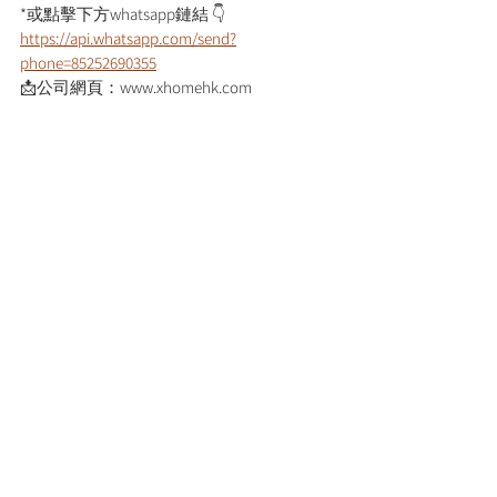
*或點擊下方whatsapp鏈結 👇
https://api.whatsapp.com/send?
phone=85252690355
📩公司網頁：www.xhomehk.com