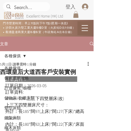
登入
Excellent Home (HK) Ltd
門市營業時間：早上11點到下午7點(星期一休息)
• 沙田火炭力堅工業大廈5樓D室（火炭站D出1分鐘）
• 觀塘盈達商業大廈8樓B室（牛頭角站A出8分鐘）
文章
各種傢俱
5月11日
讀畢需時 1 分鐘
各種傢俱
西環皇后大道西客戶安裝實例
傢俬選購攻略
訂單資料：      
訂單日期：
2026-03-05
訂造傢俬 /櫥櫃
訂單資料:  
儲物床/衣櫃床類
Winter-S34  上三下四雙層床(改)
上三下四雙層床尺寸：
變型床類
外計：長185*闊97(上床)*闊127(下床)*總高
183cm
鐵架床類
內計：長180*闊92(上床)*闊122(下床)*床面
櫸木床類
高46cm