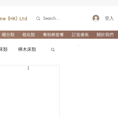
登入
me (HK) Ltd
櫃分類
梳化類
餐枱椅套餐
訂造傢俬
關於我們
床類
櫸木床類
52690355
類
櫃-玄關櫃