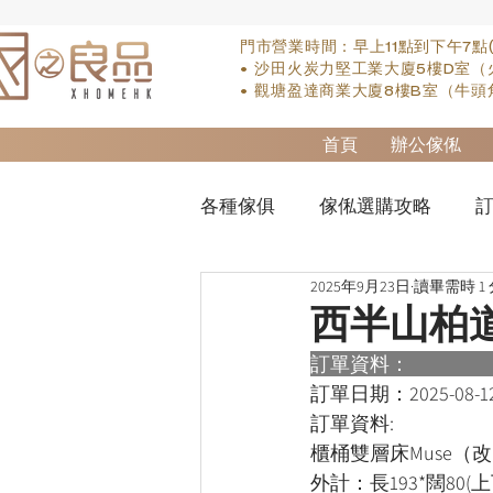
門市營業時間：早上11點到下午7點
• 沙田火炭力堅工業大廈5樓D室（
• 觀塘盈達商業大廈8樓B室（牛頭
首頁
辦公傢俬
各種傢俱
傢俬選購攻略
訂
2025年9月23日
讀畢需時 1
實木床類
櫃-衣櫃
so
西半山柏
訂單資料：      
櫃-書桌
床褥類
檯類
訂單日期：
2025-08-1
訂單資料:  
櫃桶雙層床Muse（
外計：長193*闊80(上