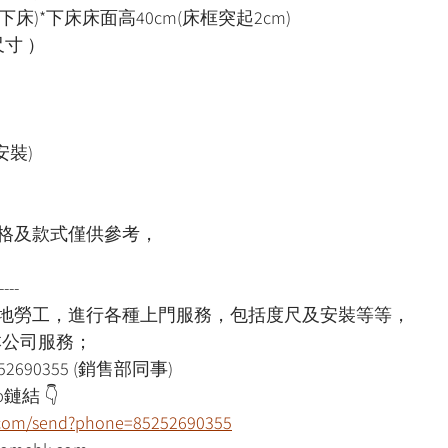
上下床)*下床床面高40cm(床框突起2cm)
寸 ）
安裝)
格及款式僅供參考，
----
本地勞工，進行各種上門服務，包括度尺及安裝等等，
用本公司服務；
52690355 (銷售部同事)
鏈結 👇
p.com/send?phone=85252690355