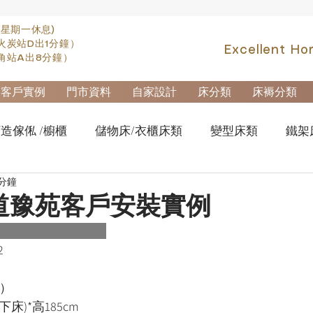
(星期一休息)
火炭站D出1分鐘）
Excellent Ho
角站A出8分鐘）
客戶實例
門市資料
自家設計
床分類
床褥分類
造傢俬 /櫥櫃
儲物床/衣櫃床類
變型床類
鐵架
 分鐘
fa類
實木高架床swb007
實木雙層床swb019
櫃
道豫苑客戶安裝實例
櫃-鋼製文件櫃
拆加棄置及安裝
2
改）
下床)*高185cm