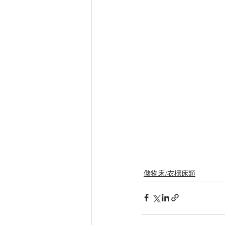
儲物床/衣櫃床類