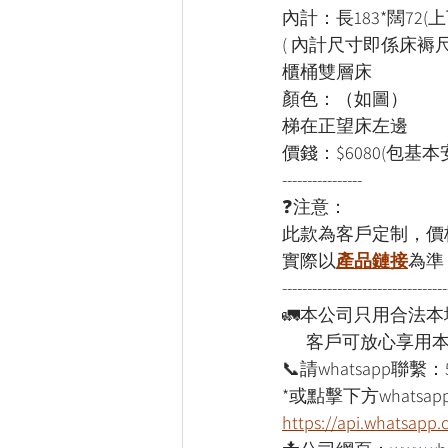
內計：長183*闊72(
( 內計尺寸即係床褥尺
櫃桶雙層床
顏色：（如圖）
梯在正望床左邊
價錢：$6080(包基本
----------------
❓注意：
此款為客戶定制，價
實際以
產品鏈接
為準
---------------------------------
🚛本公司只用合法
      客戶可放心享
📞請whatsapp聯繫：
*或點擊下方whatsapp
https://api.whatsap