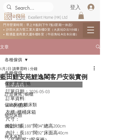
登入
Excellent Home (HK) Ltd
門市營業時間：早上11點到下午7點(星期一休息)
• 沙田火炭力堅工業大廈5樓D室（火炭站D出1分鐘）
• 觀塘盈達商業大廈8樓B室（牛頭角站A出8分鐘）
文章
各種傢俱
6月2日
讀畢需時 1 分鐘
各種傢俱
藍田鯉安苑鯉逸閣客戶安裝實例
傢俬選購攻略
訂單資料：      
訂單日期：
2026-05-03
訂造傢俬 /櫥櫃
訂單資料:  
儲物床/衣櫃床類
sun衣櫃床
衣櫃+櫃桶床箱
變型床類
尺寸：
外計：長188*闊94*總高200cm
鐵架床類
內計：長183*闊92*床面高40cm
櫸木床類
（可用6呎*3呎床褥）