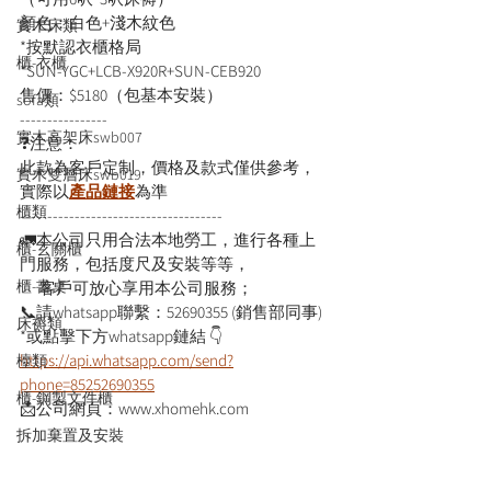
顏色：白色+淺木紋色
實木床類
*按默認衣櫃格局
櫃-衣櫃
*SUN-YGC+LCB-X920R+SUN-CEB920
售價：$5180（包基本安裝）
sofa類
----------------
實木高架床swb007
❓注意：
此款為客戶定制，價格及款式僅供參考，
實木雙層床swb019
實際以
產品鏈接
為準
櫃類
-------------------------------------
🚛本公司只用合法本地勞工，進行各種上
櫃-玄關櫃
門服務，包括度尺及安裝等等，
櫃-書桌
      客戶可放心享用本公司服務；
📞請whatsapp聯繫：52690355 (銷售部同事)
床褥類
*或點擊下方whatsapp鏈結 👇
https://api.whatsapp.com/send?
檯類
phone=85252690355
櫃-鋼製文件櫃
📩公司網頁：www.xhomehk.com
拆加棄置及安裝