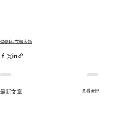
儲物床/衣櫃床類
查看全部
最新文章