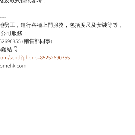
格及款式僅供參考，
----
本地勞工，進行各種上門服務，包括度尺及安裝等等，
用本公司服務；
52690355 (銷售部同事)
鏈結 👇
p.com/send?phone=85252690355
mehk.com