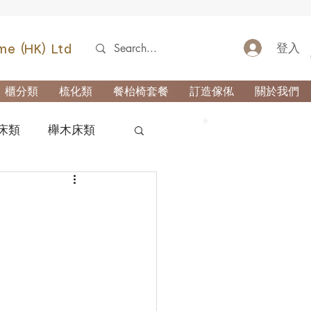
登入
me (HK) Ltd
櫃分類
梳化類
餐枱椅套餐
訂造傢俬
關於我們
床類
櫸木床類
52690355
類
櫃-玄關櫃