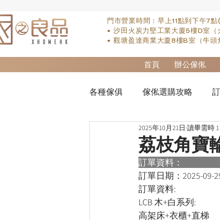
門市營業時間：早上11點到下午7點
• 沙田火炭力堅工業大廈5樓D室（
• 觀塘盈達商業大廈8樓B室（牛頭
首頁
辦公傢俬
各種傢俱
傢俬選購攻略
訂
2025年10月21日
讀畢需時 1
實木床類
櫃-衣櫃
so
荔枝角寶
訂單資料：      
櫃-書桌
床褥類
檯類
訂單日期：
2025-09-2
訂單資料:  
LCB 木+白系列:
高架床+衣櫃+直梯