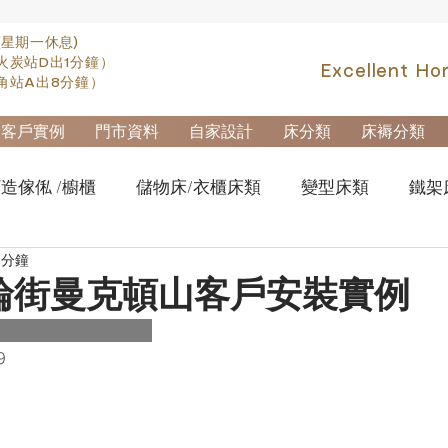
(星期一休息)
火炭站D出1分鐘）
Excellent Ho
角站A出8分鐘）
客戶實例
門市資料
自家設計
床分類
床褥分類
造傢俬 /櫥櫃
儲物床/衣櫃床類
變型床類
鐵架
 分鐘
fa類
實木高架床swb007
實木雙層床swb019
櫃
輪街曼克頓山客戶安裝實例
櫃-鋼製文件櫃
拆加棄置及安裝
9