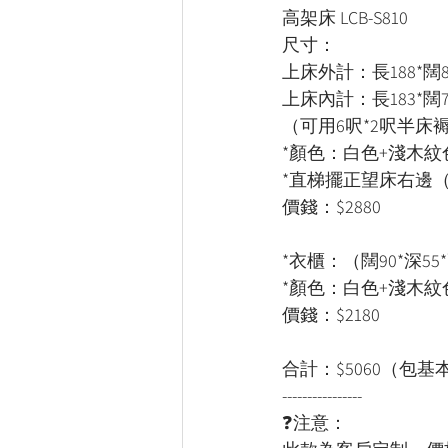
高架床 LCB-S810
尺寸：
上床外計：長188*闊8
上床內計：長183*闊7
（可用6呎*2呎半床
*顏色：白色+淺木紋
*直梯擺正望床右邊
價錢：$2880
*衣櫃：（闊90*深55*
*顏色：白色+淺木紋
價錢：$2180
合計：$5060（包基
----------------
❓注意：