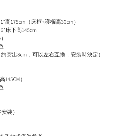
1*高175cm（床框+護欄高30cm）
6*床下高145cm
褥）
色
（約突出8cm，可以左右互換，安裝時決定）
高145CM）
色
本安裝）