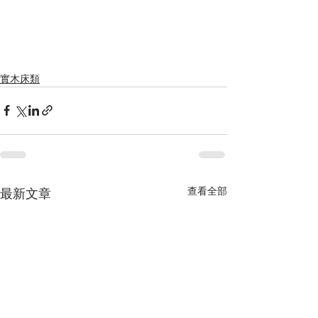
實木床類
查看全部
最新文章