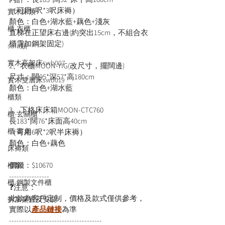
（可用6呎*3呎床褥）

實木床類
顏色：白色+湖水藍+藕色+淺灰

櫃-衣櫃
直梯在正望床右邊(約突出15cm，不組合衣
櫃需加鋼架固定)

sofa類
實木高架床swb007
2、衣櫃MOON-YIG(改尺寸，擺闊邊)

尺寸：闊95*深57*高180cm

實木雙層床swb019
顏色：白色+湖水藍

櫃類
3、下格床床箱MOON-CTC760

櫃-玄關櫃
長183*闊76*床面高40cm

櫃-書桌
（可用6呎*2呎半床褥）

顏色：白色+藕色

床褥類
價錢：$10670
檯類
----------------
櫃-鋼製文件櫃
❓注意：
此款為客戶定制，價格及款式僅供參考，
拆加棄置及安裝
實際以
產品鏈接
為準
-------------------------------------