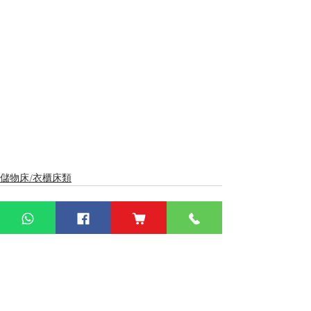
儲物床/衣櫃床類
查看全部
最新文章