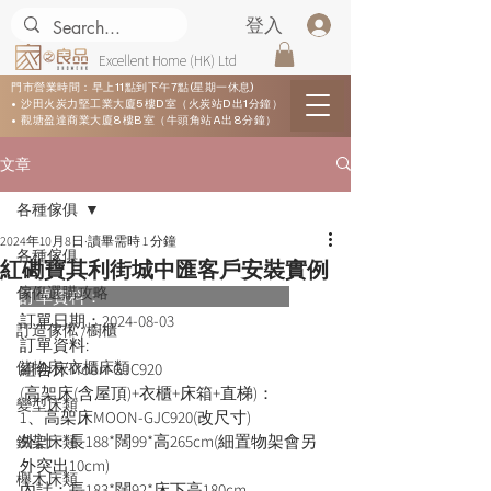
登入
Excellent Home (HK) Ltd
門市營業時間：早上11點到下午7點(星期一休息)
• 沙田火炭力堅工業大廈5樓D室（火炭站D出1分鐘）
• 觀塘盈達商業大廈8樓B室（牛頭角站A出8分鐘）
文章
各種傢俱
2024年10月8日
讀畢需時 1 分鐘
各種傢俱
紅磡寶其利街城中匯客戶安裝實例
傢俬選購攻略
訂單資料：      
訂單日期：
2024-08-03
訂造傢俬 /櫥櫃
訂單資料:  
儲物床/衣櫃床類
組合床Moon-GJC920

(高架床(含屋頂)+衣櫃+床箱+直梯)：

變型床類
1、高架床MOON-GJC920(改尺寸)

外計：長188*闊99*高265cm(細置物架會另
鐵架床類
外突出10cm)

櫸木床類
內計：長183*闊92*床下高180cm
