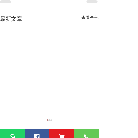
查看全部
最新文章