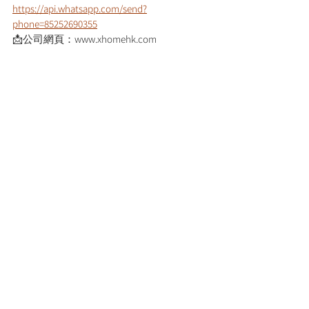
https://api.whatsapp.com/send?
phone=85252690355
📩公司網頁：www.xhomehk.com