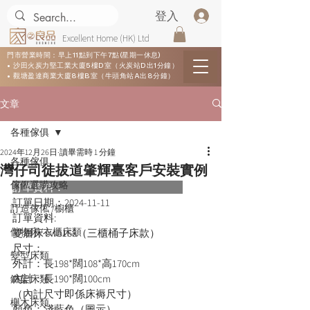
登入
Excellent Home (HK) Ltd
門市營業時間：早上11點到下午7點(星期一休息)
• 沙田火炭力堅工業大廈5樓D室（火炭站D出1分鐘）
• 觀塘盈達商業大廈8樓B室（牛頭角站A出8分鐘）
文章
各種傢俱
2024年12月26日
讀畢需時 1 分鐘
各種傢俱
灣仔司徒拔道肇輝臺客戶安裝實例
傢俬選購攻略
訂單資料：      
訂單日期：
2024-11-11
訂造傢俬 /櫥櫃
訂單資料:  
儲物床/衣櫃床類
雙層床 swb168（三櫃桶子床款）

尺寸：

變型床類
外計：長198*闊108*高170cm

內計：長190*闊100cm

鐵架床類
（內計尺寸即係床褥尺寸）

櫸木床類
顏色：淺藍色（圖示）
