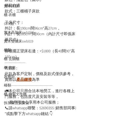
梯裝右邊

實木床類
櫃-衣櫃
子床尺寸：
sofa類
外計：長190cm闊96cm*高27cm，
實木高架床swb007
內計：長185cm*闊90cm（內計尺寸即係床
褥尺寸）

實木雙層床swb019
櫃類
梯櫃擺正望床右邊：+$1800（長40闊90*高
160cm） 
櫃-玄關櫃
----------------
櫃-書桌
❓注意：
此款為客戶定制，價格及款式僅供參考，
床褥類
實際以
產品鏈接
為準
-------------------------------------
檯類
🚛本公司只用合法本地勞工，進行各種上
櫃-鋼製文件櫃
門服務，包括度尺及安裝等等，
      客戶可放心享用本公司服務；
拆加棄置及安裝
📞請whatsapp聯繫：52690355 (銷售部同事)
*或點擊下方whatsapp鏈結 👇