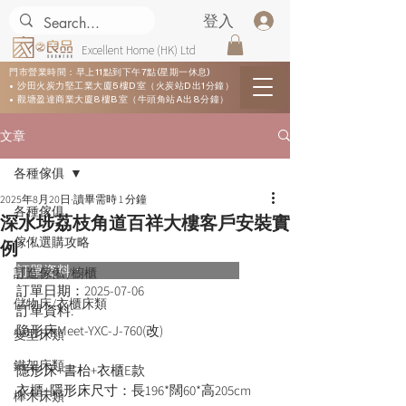
登入
Excellent Home (HK) Ltd
門市營業時間：早上11點到下午7點(星期一休息)
• 沙田火炭力堅工業大廈5樓D室（火炭站D出1分鐘）
• 觀塘盈達商業大廈8樓B室（牛頭角站A出8分鐘）
文章
各種傢俱
2025年8月20日
讀畢需時 1 分鐘
各種傢俱
深水埗荔枝角道百祥大樓客戶安裝實
傢俬選購攻略
例
訂單資料：      
訂造傢俬 /櫥櫃
訂單日期：
2025-07-06
儲物床/衣櫃床類
訂單資料:  
隐形床Meet-YXC-J-760(改)
變型床類
鐵架床類
隱形床+書枱+衣櫃E款
衣櫃+隱形床尺寸：長196*闊60*高205cm
櫸木床類