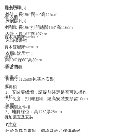
實木床類
隱形床尺寸
外計：長196*闊60*高115cm
櫃-衣櫃
床展開尺寸
sofa類
外計：長196*打開總闊163*高116cm
內計：長183*闊107cm
實木高架床swb007
床箱帶書枱
實木雙層床swb019
衣櫃E款尺寸：
櫃類
闊196*深60*高89cm
圖片色
櫃-玄關櫃
櫃-書桌
售價：$12680(包基本安裝)
注：
床褥類
1、安裝要鑽墻，請提前確定是否可以操作
檯類
2、長度，打開總闊，總高安裝要預留10cm
位置
櫃-鋼製文件櫃
3、地腳線位：高125*厚25mm
拆加棄置及安裝
----------------
❓注意：
此款為客戶定制，價格及款式僅供參考，