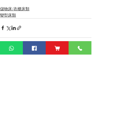
儲物床/衣櫃床類
變型床類
查看全部
最新文章