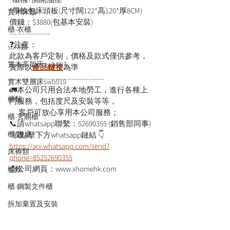
*帶軟包床頭板(尺寸闊122*高120*厚8CM)
實木床類
價錢：$3880(包基本安裝)
櫃-衣櫃
----------------
❓注意：
sofa類
此款為客戶定制，價格及款式僅供參考，
實木高架床swb007
實際以
產品鏈接
為準
-------------------------------------
實木雙層床swb019
🚛本公司只用合法本地勞工，進行各種上
櫃類
門服務，包括度尺及安裝等等，
      客戶可放心享用本公司服務；
櫃-玄關櫃
📞請whatsapp聯繫：52690355 (銷售部同事)
櫃-書桌
*或點擊下方whatsapp鏈結 👇
https://api.whatsapp.com/send?
床褥類
phone=85252690355
📩公司網頁：www.xhomehk.com
檯類
櫃-鋼製文件櫃
拆加棄置及安裝