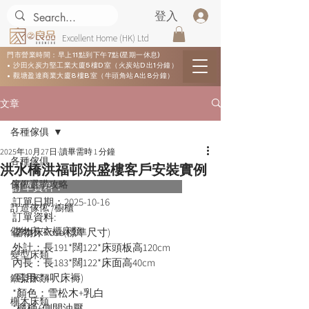
登入
Excellent Home (HK) Ltd
門市營業時間：早上11點到下午7點(星期一休息)
• 沙田火炭力堅工業大廈5樓D室（火炭站D出1分鐘）
• 觀塘盈達商業大廈8樓B室（牛頭角站A出8分鐘）
文章
各種傢俱
2025年10月27日
讀畢需時 1 分鐘
各種傢俱
洪水橋洪福邨洪盛樓客戶安裝實例
傢俬選購攻略
訂單資料：      
訂單日期：
2025-10-16
訂造傢俬 /櫥櫃
訂單資料:  
儲物床/衣櫃床類
儲物床Rose(標準尺寸)
外計：長191*闊122*床頭板高120cm
變型床類
內長：長183*闊122*床面高40cm
(可用6*4呎床褥)
鐵架床類
*顏色：雪松木+乳白
櫸木床類
*櫃桶+側開油壓