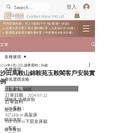
登入
Excellent Home (HK) Ltd
門市營業時間：早上11點到下午7點(星期一休息)
• 沙田火炭力堅工業大廈5樓D室（火炭站D出1分鐘）
• 觀塘盈達商業大廈8樓B室（牛頭角站A出8分鐘）
文章
各種傢俱
2024年8月21日
讀畢需時 1 分鐘
各種傢俱
沙田馬鞍山錦鞍苑玉鞍閣客戶安裝實
傢俬選購攻略
例
訂單資料：      
訂造傢俬 /櫥櫃
訂單日期：
2024-07-22
儲物床/衣櫃床類
訂單資料:  
LCB系列：
變型床類
92*183cm 高架床
鐵架床類
122*183cm下层全床箱
+书桌
櫸木床類