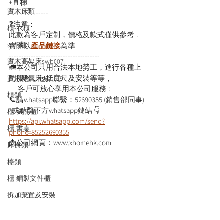
+直梯
實木床類
----------------
❓注意：
櫃-衣櫃
此款為客戶定制，價格及款式僅供參考，
sofa類
實際以
產品鏈接
為準
-------------------------------------
實木高架床swb007
🚛本公司只用合法本地勞工，進行各種上
門服務，包括度尺及安裝等等，
實木雙層床swb019
      客戶可放心享用本公司服務；
櫃類
📞請whatsapp聯繫：52690355 (銷售部同事)
*或點擊下方whatsapp鏈結 👇
櫃-玄關櫃
https://api.whatsapp.com/send?
櫃-書桌
phone=85252690355
📩公司網頁：www.xhomehk.com
床褥類
檯類
櫃-鋼製文件櫃
拆加棄置及安裝