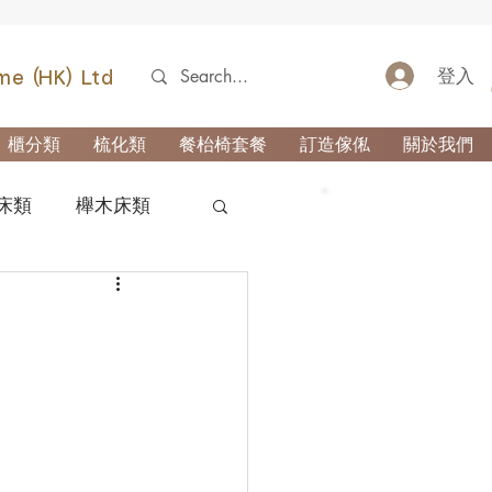
登入
me (HK) Ltd
櫃分類
梳化類
餐枱椅套餐
訂造傢俬
關於我們
床類
櫸木床類
52690355
類
櫃-玄關櫃