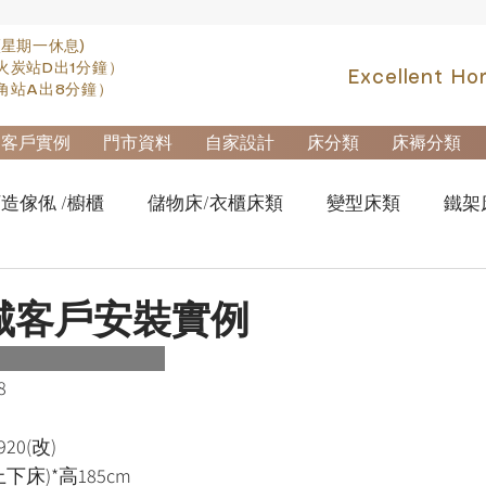
(星期一休息)
火炭站D出1分鐘）
Excellent Ho
角站A出8分鐘）
客戶實例
門市資料
自家設計
床分類
床褥分類
造傢俬 /櫥櫃
儲物床/衣櫃床類
變型床類
鐵架
fa類
實木高架床swb007
實木雙層床swb019
櫃
城客戶安裝實例
櫃-鋼製文件櫃
拆加棄置及安裝
8
20(改)
上下床)*高185cm