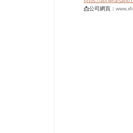
https://api.whatsap
📩公司網頁：www.xho