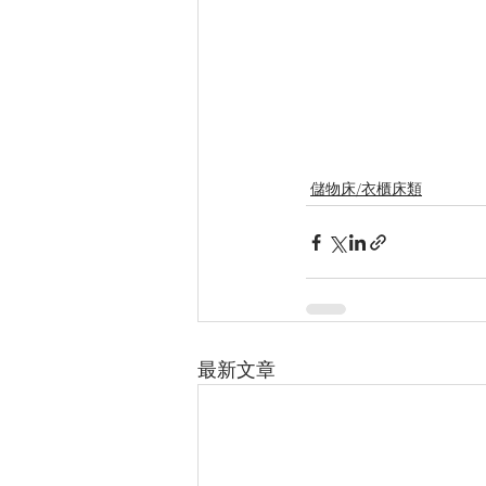
儲物床/衣櫃床類
最新文章