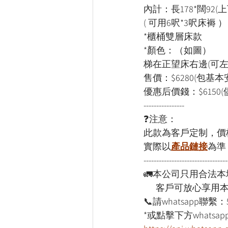
內計：長178*闊92(
( 可用6呎*3呎床褥 ）
*櫃桶雙層床款
*顏色：（如圖）
梯在正望床右邊(可
售價：$6280(包基本
優惠后價錢：$6150(
----------------
❓注意：
此款為客戶定制，價
實際以
產品鏈接
為準
---------------------------------
🚛本公司只用合法
      客戶可放心享
📞請whatsapp聯繫：
*或點擊下方whatsapp