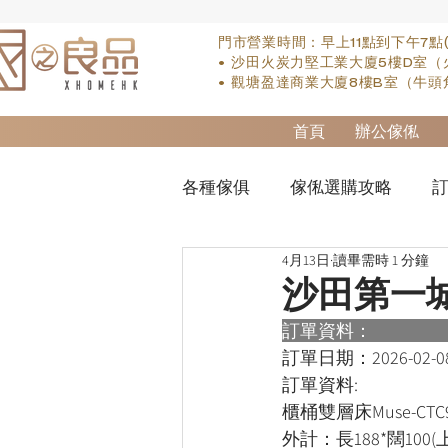
門市營業時間：早上11點到下午7點
• 沙田火炭力堅工業大廈5樓D室（
• 觀塘盈達商業大廈8樓B室（牛頭
首頁
辦公傢俬
各種傢俱
傢俬選購攻略
訂
4月13日
讀畢需時 1 分鐘
實木床類
櫃-衣櫃
so
沙田第一
訂單資料：      
櫃-書桌
床褥類
檯類
訂單日期：
2026-02-0
訂單資料:  
櫃桶雙層床Muse-CTC9
外計：長188*闊100(