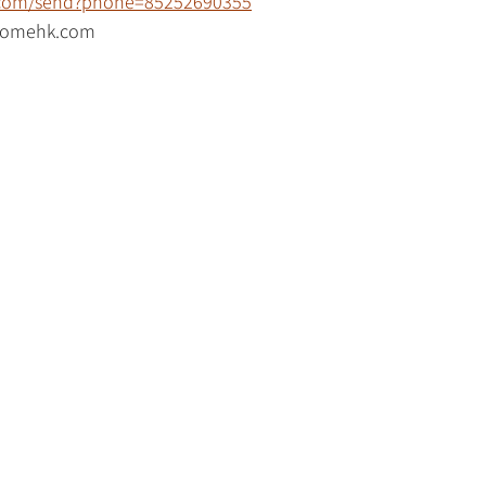
p.com/send?phone=85252690355
mehk.com