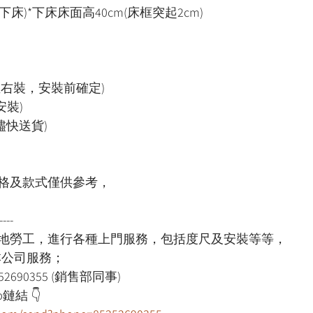
上下床)*下床床面高40cm(床框突起2cm)
左右裝，安裝前確定)
安裝)
儘快送貨)
格及款式僅供參考，
----
本地勞工，進行各種上門服務，包括度尺及安裝等等，
用本公司服務；
52690355 (銷售部同事)
鏈結 👇