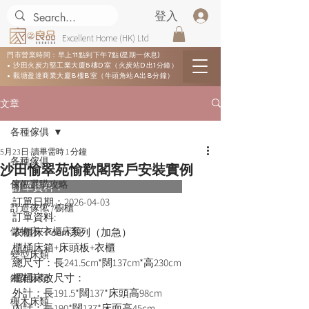
登入
Excellent Home (HK) Ltd
門市營業時間：早上11點到下午7點(星期一休息)
• 沙田火炭力堅工業大廈5樓D室（火炭站D出1分鐘）
• 觀塘盈達商業大廈8樓B室（牛頭角站A出8分鐘）
文章
各種傢俱
5月23日
讀畢需時 1 分鐘
各種傢俱
沙田愉翠苑愉歡閣客戶安裝實例
傢俬選購攻略
訂單資料：      
訂單日期：
2026-04-03
訂造傢俬 /櫥櫃
訂單資料:  
儲物床/衣櫃床類
衣櫃床 Poem系列（加急）
櫃桶床箱+床頭板+衣櫃
變型床類
總尺寸：長241.5cm*闊137cm*高230cm
櫃桶床改尺寸：
鐵架床類
外計：長191.5*闊137*床頭高98cm
櫸木床類
內計：長190*闊137*床面高45cm