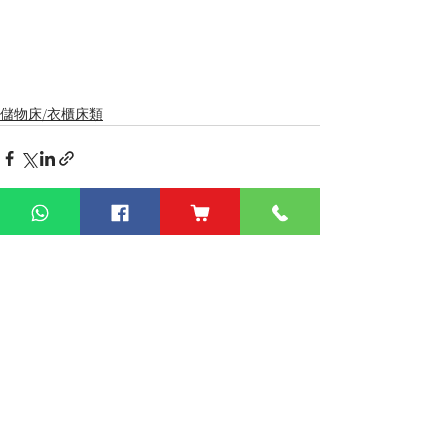
儲物床/衣櫃床類
查看全部
最新文章