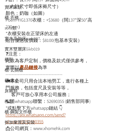
（內計尺寸即係床褥尺寸）
實木床類
顏色：奶咖（如圖）
櫃-衣櫃
Poem-YIG1370衣櫃：+$3680（闊137*深50*高
230cm）
sofa類
*衣櫃安裝在正望床的左邊
實木高架床swb007
組合優惠後價錢：$8100(包基本安裝）
----------------
實木雙層床swb019
❓注意：
櫃類
此款為客戶定制，價格及款式僅供參考，
實際以
產品鏈接
為準
櫃-玄關櫃
-------------------------------------
櫃-書桌
🚛本公司只用合法本地勞工，進行各種上
門服務，包括度尺及安裝等等，
床褥類
      客戶可放心享用本公司服務；
📞請whatsapp聯繫：52690355 (銷售部同事)
檯類
*或點擊下方whatsapp鏈結 👇
櫃-鋼製文件櫃
https://api.whatsapp.com/send?
phone=85252690355
拆加棄置及安裝
📩公司網頁：www.xhomehk.com