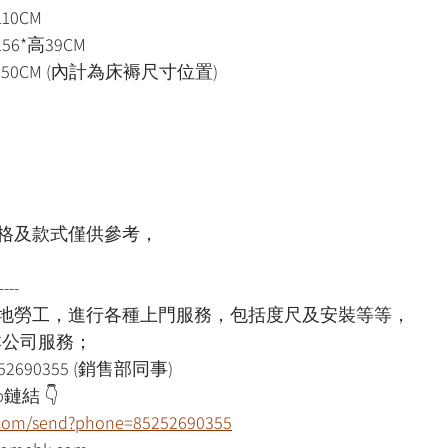
0CM 
6*高39CM 
50CM (內計為床褥尺寸位置)
格及款式僅供參考，
----
本地勞工，進行各種上門服務，包括度尺及安裝等等，
用本公司服務；
52690355 (銷售部同事)
鏈結 👇
p.com/send?phone=85252690355