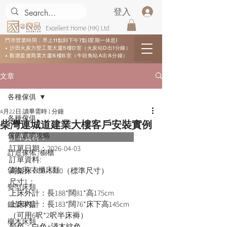
登入
Excellent Home (HK) Ltd
門市營業時間：早上11點到下午7點(星期一休息)
• 沙田火炭力堅工業大廈5樓D室（火炭站D出1分鐘）
• 觀塘盈達商業大廈8樓B室（牛頭角站A出8分鐘）
文章
各種傢俱
4月22日
讀畢需時 1 分鐘
各種傢俱
柴灣連城道建業大樓客戶安裝實例
傢俬選購攻略
訂單資料：      
訂單日期：
2026-04-03
訂造傢俬 /櫥櫃
訂單資料:  
儲物床/衣櫃床類
高架床 LCB-S810（標準尺寸）
尺寸1：
變型床類
上床外計：長188*闊81*高175cm
上床內計：長183*闊76*床下高145cm
鐵架床類
（可用6呎*2呎半床褥）
櫸木床類
顏色：白色+淺木紋色