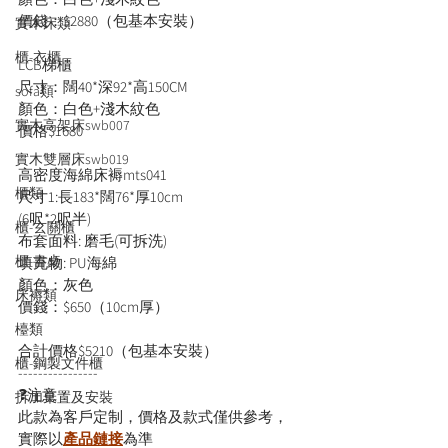
價錢：$2880（包基本安裝）
實木床類
櫃-衣櫃
LCB梯櫃
尺寸：闊40*深92*高150CM
sofa類
顏色：白色+淺木紋色
實木高架床swb007
價格$1680
實木雙層床swb019
高密度海綿床褥mts041
櫃類
尺寸1:長183*闊76*厚10cm
(6呎*2呎半) 
櫃-玄關櫃
布套面料: 磨毛(可拆洗)
櫃-書桌
填充物: PU海綿
顏色：灰色
床褥類
價錢：$650（10cm厚）
檯類
合計價格$5210（包基本安裝）
櫃-鋼製文件櫃
----------------
❓注意：
拆加棄置及安裝
此款為客戶定制，價格及款式僅供參考，
實際以
產品鏈接
為準