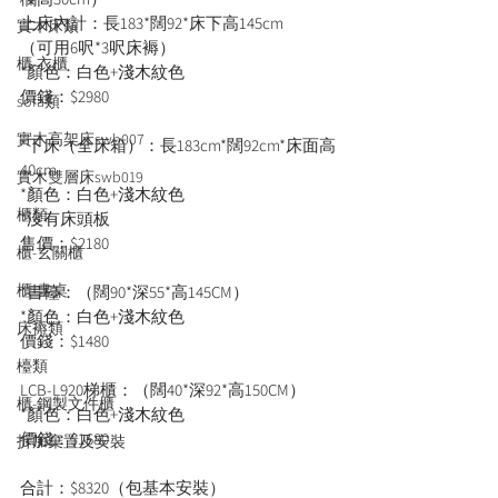
上床內計：長183*闊92*床下高145cm
實木床類
（可用6呎*3呎床褥）
櫃-衣櫃
*顏色：白色+淺木紋色
價錢：$2980
sofa類
實木高架床swb007
*下床（全床箱）：長183cm*闊92cm*床面高
40cm
實木雙層床swb019
*顏色：白色+淺木紋色
櫃類
*沒有床頭板
售價：$2180
櫃-玄關櫃
櫃-書桌
*書檯：（闊90*深55*高145CM）
*顏色：白色+淺木紋色
床褥類
價錢：$1480
檯類
LCB-L920梯櫃：（闊40*深92*高150CM）
櫃-鋼製文件櫃
*顏色：白色+淺木紋色
價錢：$1680
拆加棄置及安裝
合計：$8320（包基本安裝）