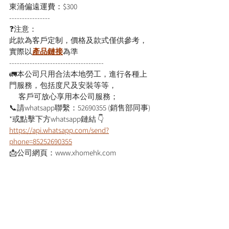
東涌偏遠運費：$300
----------------
❓注意：
此款為客戶定制，價格及款式僅供參考，
實際以
產品鏈接
為準
-------------------------------------
🚛本公司只用合法本地勞工，進行各種上
門服務，包括度尺及安裝等等，
      客戶可放心享用本公司服務；
📞請whatsapp聯繫：52690355 (銷售部同事)
*或點擊下方whatsapp鏈結 👇
https://api.whatsapp.com/send?
phone=85252690355
📩公司網頁：www.xhomehk.com