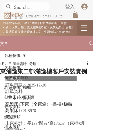
登入
Excellent Home (HK) Ltd
門市營業時間：早上11點到下午7點(星期一休息)
• 沙田火炭力堅工業大廈5樓D室（火炭站D出1分鐘）
• 觀塘盈達商業大廈8樓B室（牛頭角站A出8分鐘）
文章
各種傢俱
1月20日
讀畢需時 1 分鐘
各種傢俱
東涌逸東二邨滿逸樓客戶安裝實例
傢俬選購攻略
訂單資料：      
訂單日期：
2025-12-20
訂造傢俬 /櫥櫃
訂單資料:  
儲物床/衣櫃床類
LCB木+白系列:
高架床+下床（全床箱）+書檯+梯櫃
變型床類
高架床 LCB-S970
尺寸：
鐵架床類
上床外計：長188*闊97*高175cm（床框+護
櫸木床類
欄高30cm）