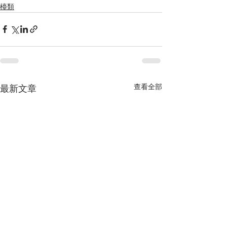
檯類
查看全部
最新文章