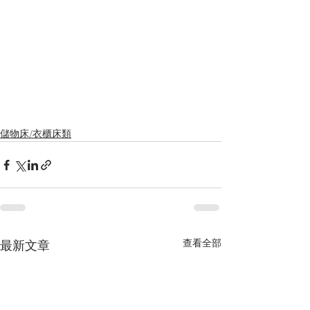
儲物床/衣櫃床類
查看全部
最新文章