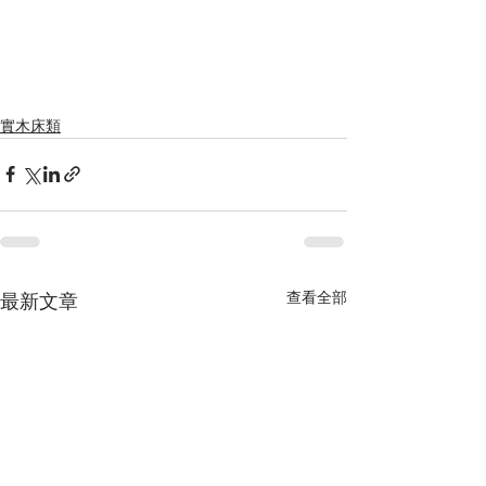
實木床類
查看全部
最新文章