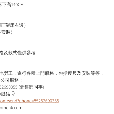
床下高140CM
擺正望床右邊）
本安裝）
格及款式僅供參考，
----
本地勞工，進行各種上門服務，包括度尺及安裝等等，
用本公司服務；
52690355 (銷售部同事)
鏈結 👇
p.com/send?phone=85252690355
mehk.com