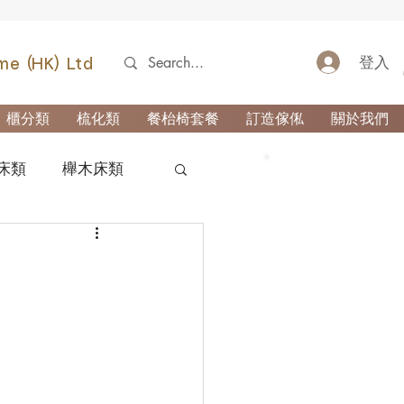
登入
me (HK) Ltd
櫃分類
梳化類
餐枱椅套餐
訂造傢俬
關於我們
床類
櫸木床類
52690355
類
櫃-玄關櫃