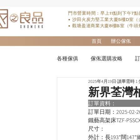
門市營業時間：早上11點到下午7點
• 沙田火炭力堅工業大廈5樓D室（
• 觀塘盈達商業大廈8樓B室（牛頭
首頁
辦公傢俬
各種傢俱
傢俬選購攻略
訂
2025年4月19日
讀畢需時 1
實木床類
櫃-衣櫃
so
新界荃灣
訂單資料：      
櫃-書桌
床褥類
檯類
訂單日期：
2025-02-2
鐵藝高架床TZF-PSSCXK
尺寸：
外計：長193*闊147*總