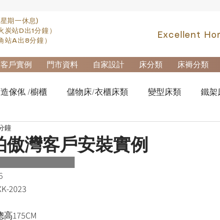
(星期一休息)
火炭站D出1分鐘）
Excellent Ho
角站A出8分鐘）
客戶實例
門市資料
自家設計
床分類
床褥分類
造傢俬 /櫥櫃
儲物床/衣櫃床類
變型床類
鐵架
 分鐘
fa類
實木高架床swb007
實木雙層床swb019
櫃
柏傲灣客戶安裝實例
櫃-鋼製文件櫃
拆加棄置及安裝
6
-2023
高175CM 