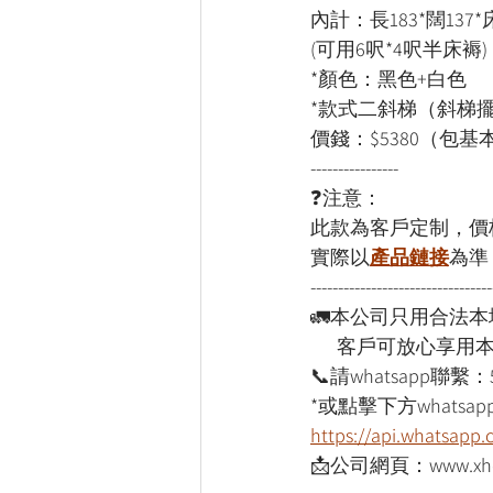
內計：長183*闊137*
(可用6呎*4呎半床褥)
*顏色：黑色+白色
*款式二斜梯（斜梯
價錢：$5380（包基
----------------
❓注意：
此款為客戶定制，價
實際以
產品鏈接
為準
---------------------------------
🚛本公司只用合法
      客戶可放心享
📞請whatsapp聯繫：
*或點擊下方whatsapp
https://api.whatsap
📩公司網頁：www.xho