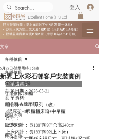
登入
Excellent Home (HK) Ltd
門市營業時間：早上11點到下午7點(星期一休息)
• 沙田火炭力堅工業大廈5樓D室（火炭站D出1分鐘）
• 觀塘盈達商業大廈8樓B室（牛頭角站A出8分鐘）
文章
各種傢俱
5月22日
讀畢需時 1 分鐘
各種傢俱
新界上水彩石邨客戶安裝實例
傢俬選購攻略
訂單資料：      
訂單日期：
2026-03-21
訂造傢俬 /櫥櫃
訂單資料:  
儲物床/衣櫃床類
組合床Pure-ps系列（改）
3呎床架+3呎櫃桶床箱+中吊櫃
變型床類
尺寸：
上床外計：長188*闊97*总高240cm
鐵架床類
上床內計：長183*闊92(上下床）
櫸木床類
（內計尺寸即係床褥尺寸，可以摆6呎*3呎