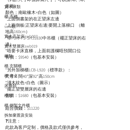
床褥）
實木床類
顏色：南歐橡木+白色（如圖）
櫃-衣櫃
*上面側書架的在正望床左邊
*上面側板(正望床右邊)要開上落梯口  （離
sofa類
地高160cm）
實木高架床swb007
*帶Pure-PS-SHJ1830中吊櫃（襬正望床的右
邊）
實木雙層床swb019
*唔要卡床直梯，上面前護欄唔預開口位
櫃類
售價：$9540（包基本安裝）
櫃-玄關櫃
*另外加梯櫃LCB-L920（標準款）：
櫃-書桌
尺寸：闊40*深92*高150cm
*淺木紋色+白色（圖示）
床褥類
*擺正望雙層床的右邊
售價：$1680（包基本安裝）
檯類
櫃-鋼製文件櫃
組合價錢：$11220
----------------
拆加棄置及安裝
❓注意：
此款為客戶定制，價格及款式僅供參考，