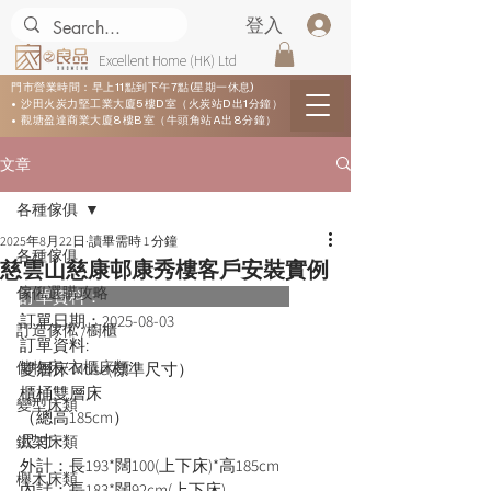
登入
Excellent Home (HK) Ltd
門市營業時間：早上11點到下午7點(星期一休息)
• 沙田火炭力堅工業大廈5樓D室（火炭站D出1分鐘）
• 觀塘盈達商業大廈8樓B室（牛頭角站A出8分鐘）
文章
各種傢俱
2025年8月22日
讀畢需時 1 分鐘
各種傢俱
慈雲山慈康邨康秀樓客戶安裝實例
傢俬選購攻略
訂單資料：      
訂單日期：
2025-08-03
訂造傢俬 /櫥櫃
訂單資料:  
儲物床/衣櫃床類
雙層床 Muse(標準尺寸）
櫃桶雙層床
變型床類
（總高185cm）
尺寸：
鐵架床類
外計：長193*闊100(上下床)*高185cm
櫸木床類
內計：長183*闊92cm(上下床)