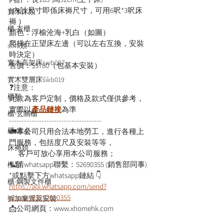
( 內計尺寸即係床褥尺寸，可用6呎*3呎床
實木床類
褥 ）
櫃-衣櫃
顏色：浮榆沧海+乳白（如圖）
爬梯在正望床左邊（可以左右互換，安裝
sofa類
時決定）
實木高架床swb007
售價：$5780（包基本安裝）
----------------
實木雙層床swb019
❓注意：
櫃類
此款為客戶定制，價格及款式僅供參考，
實際以
產品鏈接
為準
櫃-玄關櫃
-------------------------------------
櫃-書桌
🚛本公司只用合法本地勞工，進行各種上
門服務，包括度尺及安裝等等，
床褥類
      客戶可放心享用本公司服務；
📞請whatsapp聯繫：52690355 (銷售部同事)
檯類
*或點擊下方whatsapp鏈結 👇
櫃-鋼製文件櫃
https://api.whatsapp.com/send?
phone=85252690355
拆加棄置及安裝
📩公司網頁：www.xhomehk.com