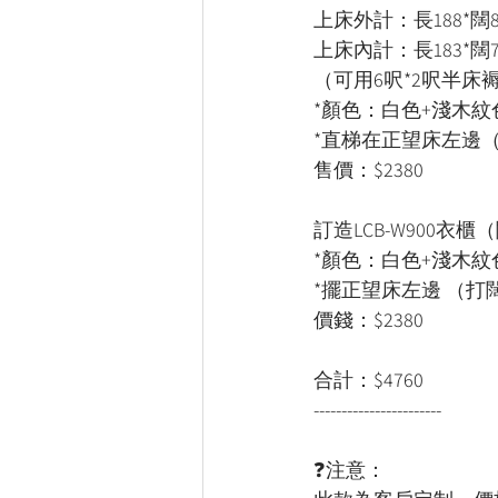
上床外計：長188*闊81
上床內計：長183*闊7
（可用6呎*2呎半床
*顏色：白色+淺木紋
*直梯在正望床左邊（
售價：$2380
訂造LCB-W900衣櫃（
*顏色：白色+淺木紋
*擺正望床左邊 （打
價錢：$2380
合計：$4760
-----------------------
❓注意：