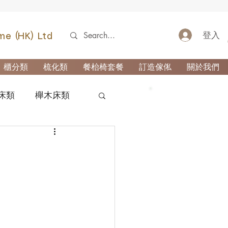
登入
me (HK) Ltd
櫃分類
梳化類
餐枱椅套餐
訂造傢俬
關於我們
床類
櫸木床類
52690355
類
櫃-玄關櫃