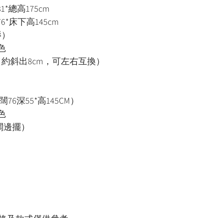
*總高175cm
6*床下高145cm
褥）
色
約斜出8cm，可左右互換）
闊76深55*高145CM）
色
闊邊擺）