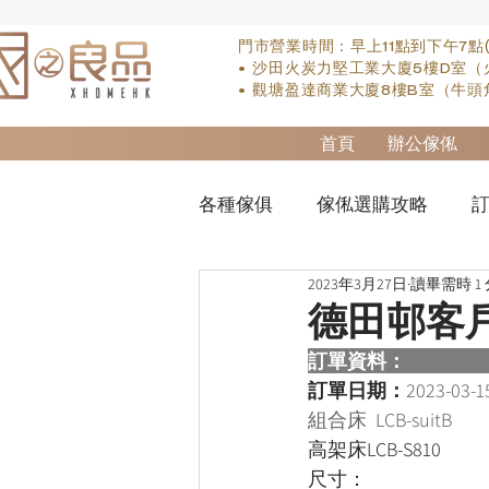
門市營業時間：早上11點到下午7點
• 沙田火炭力堅工業大廈5樓D室（
• 觀塘盈達商業大廈8樓B室（牛頭
首頁
辦公傢俬
各種傢俱
傢俬選購攻略
訂
2023年3月27日
讀畢需時 1
實木床類
櫃-衣櫃
so
德田邨客
訂單資料：  
櫃-書桌
床褥類
檯類
訂單日期：
2023-03-1
組合床  LCB-suitB
高架床LCB-S810
尺寸：