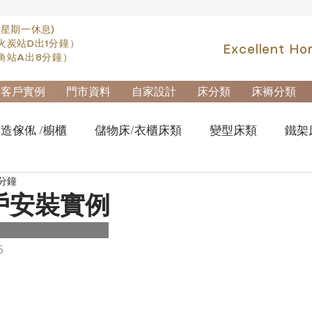
(星期一休息)
火炭站D出1分鐘）
Excellent Ho
角站A出8分鐘）
客戶實例
門市資料
自家設計
床分類
床褥分類
造傢俬 /櫥櫃
儲物床/衣櫃床類
變型床類
鐵架
 分鐘
fa類
實木高架床swb007
實木雙層床swb019
櫃
戶安裝實例
櫃-鋼製文件櫃
拆加棄置及安裝
5