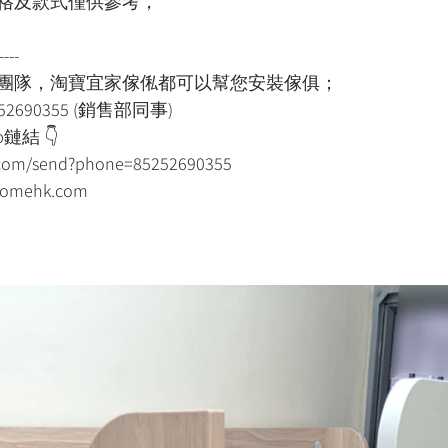
格及款式僅供參考，
----
裝團隊，淘寶宜家傢俬都可以幫您安裝傢俱；
52690355 (銷售部同事)
鏈結 👇
p.com/send?phone=85252690355
mehk.com