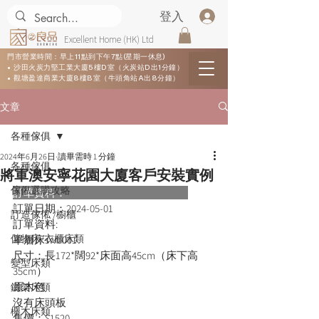
登入
Excellent Home (HK) Ltd
門市營業時間：早上11點到下午7點(星期一休息)
• 沙田火炭力堅工業大廈5樓D室（火炭站D出1分鐘）
• 觀塘盈達商業大廈8樓B室（牛頭角站A出8分鐘）
文章
各種傢俱
2024年6月26日
讀畢需時 1 分鐘
各種傢俱
將軍澳安寧花園大廈客戶安裝實例
傢俬選購攻略
訂單資料：      
訂單日期：
2024-05-01
訂造傢俬 /櫥櫃
訂單資料:  
儲物床/衣櫃床類
單層床swb001
尺寸：長172*闊92*床面高45cm（床下高
變型床類
35cm）
原木色
鐵架床類
沒有床頭板
櫸木床類
售價：$1520