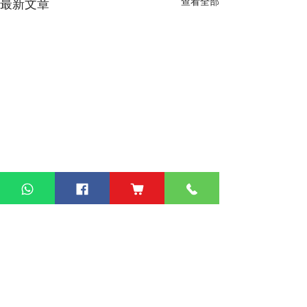
查看全部
最新文章
熱門產品
關於家之良品
品牌中心
自家設計
家之良品（辦公）
關於我們
雙層床
家之良品（家居）
加入我們