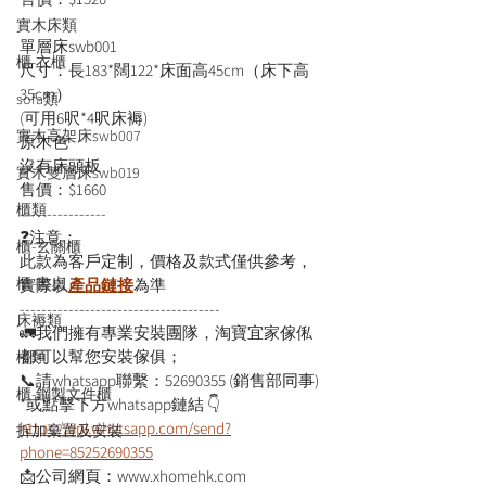
實木床類
單層床swb001
櫃-衣櫃
尺寸：長183*闊122*床面高45cm（床下高
35cm）
sofa類
(可用6呎*4呎床褥)
實木高架床swb007
原木色
沒有床頭板
實木雙層床swb019
售價：$1660
櫃類
----------------
❓注意：
櫃-玄關櫃
此款為客戶定制，價格及款式僅供參考，
櫃-書桌
實際以
產品鏈接
為準
-------------------------------------
床褥類
🚛我們擁有專業安裝團隊，淘寶宜家傢俬
都可以幫您安裝傢俱；
檯類
📞請whatsapp聯繫：52690355 (銷售部同事)
櫃-鋼製文件櫃
*或點擊下方whatsapp鏈結 👇
https://api.whatsapp.com/send?
拆加棄置及安裝
phone=85252690355
📩公司網頁：www.xhomehk.com