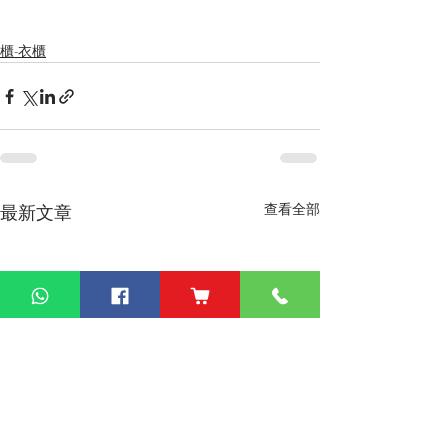
櫃-衣櫃
查看全部
最新文章