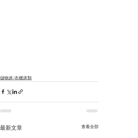
儲物床/衣櫃床類
查看全部
最新文章