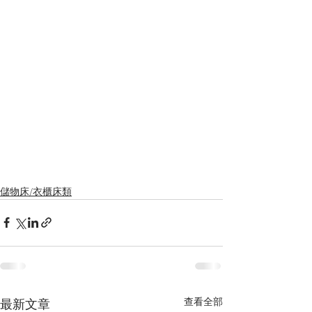
儲物床/衣櫃床類
查看全部
最新文章