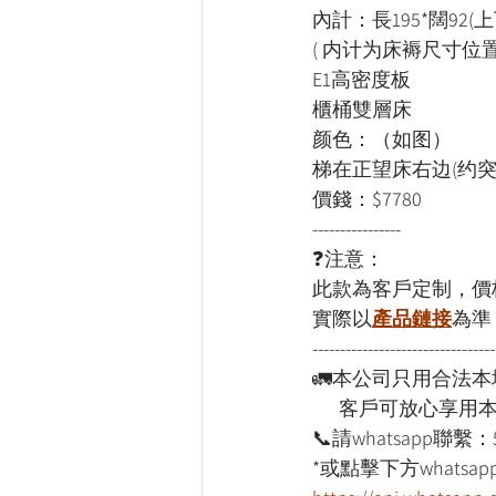
內計：長195*闊92(
( 内计为床褥尺寸位
E1高密度板
櫃桶雙層床
颜色：（如图）
梯在正望床右边(约突
價錢：$7780
----------------
❓注意：
此款為客戶定制，價
實際以
產品鏈接
為準
---------------------------------
🚛本公司只用合法
      客戶可放心享
📞請whatsapp聯繫：
*或點擊下方whatsapp