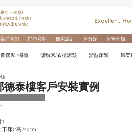
(星期一休息)
火炭站D出1分鐘）
Excellent Ho
角站A出8分鐘）
客戶實例
門市資料
自家設計
床分類
床褥分類
造傢俬 /櫥櫃
儲物床/衣櫃床類
變型床類
鐵架
分鐘
fa類
實木高架床swb007
實木雙層床swb019
櫃
邨德泰樓客戶安裝實例
櫃-鋼製文件櫃
拆加棄置及安裝
9
寸)
上下床)*高240cm