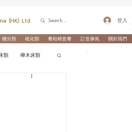
登入
me (HK) Ltd
櫃分類
梳化類
餐枱椅套餐
訂造傢俬
關於我們
床類
櫸木床類
52690355
類
櫃-玄關櫃