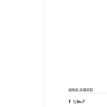
儲物床/衣櫃床類