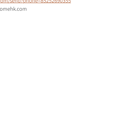
p.com/send?phone=85252690355
mehk.com