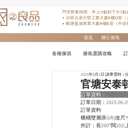
門市營業時間：早上11點到下午7點
• 沙田火炭力堅工業大廈5樓D室（
• 觀塘盈達商業大廈8樓B室（牛頭
首頁
辦公傢俬
各種傢俱
傢俬選購攻略
訂
2025年8月2日
讀畢需時 1 
實木床類
櫃-衣櫃
so
官塘安泰
訂單資料：      
櫃-書桌
床褥類
檯類
訂單日期：
2025-06-2
訂單資料:  
櫃桶雙層床Gift(改尺
外計：長200*闊102(