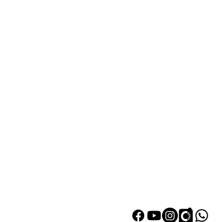
熱門產品
關於家之良
自家設計
關於我們
雙層床
加入我們
高架床
網站地圖
儲物床
秀茂坪安達邨善達樓客戶安裝
組合床
實例
變形床
床褥
衣櫃
|
鞋櫃
探索更多產品