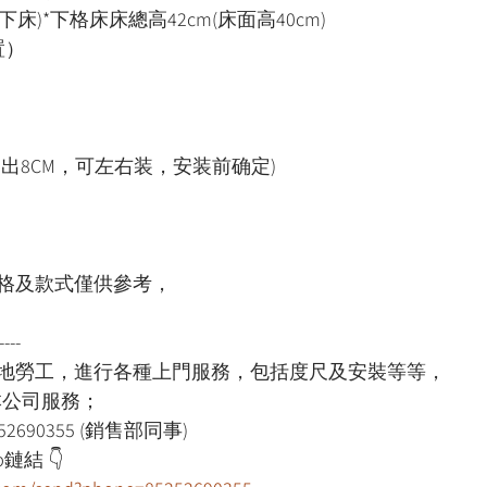
上下床)*下格床床總高42cm(床面高40cm)
置）
出8CM，可左右装，安装前确定)
格及款式僅供參考，
----
本地勞工，進行各種上門服務，包括度尺及安裝等等，
用本公司服務；
52690355 (銷售部同事)
鏈結 👇