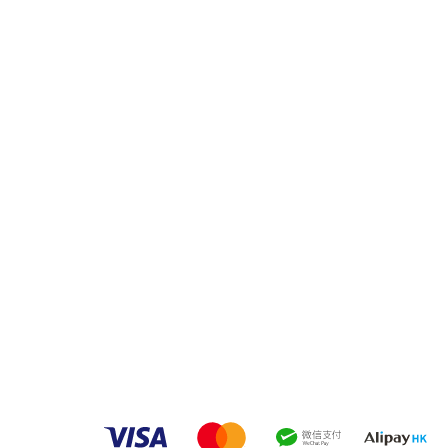
品牌中心
品
客戶服務
家之良品（辦公）
傢俬安装影片
家之良品（家居）
隱私權條款
大圍
九龍又一村花園客戶安裝實例