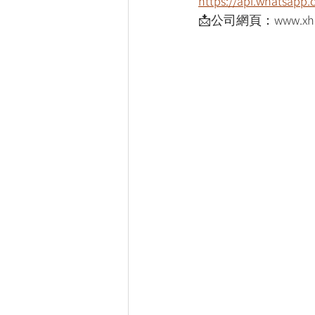
https://api.whatsap
📩公司網頁：www.xho