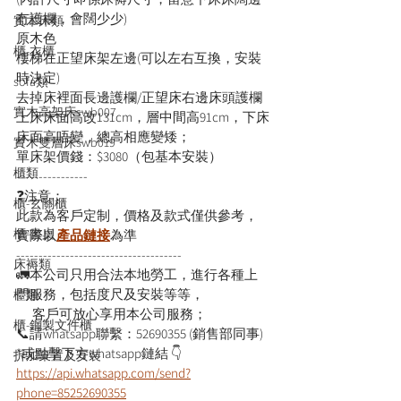
冇護欄，會闊少少)
實木床類
原木色
櫃-衣櫃
樓梯在正望床架左邊(可以左右互換，安裝
時決定)
sofa類
去掉床裡面長邊護欄/正望床右邊床頭護欄
實木高架床swb007
上床床面高改131cm，層中間高91cm，下床
床面高唔變，總高相應變矮；
實木雙層床swb019
單床架價錢：$3080（包基本安裝）
櫃類
----------------
❓注意：
櫃-玄關櫃
此款為客戶定制，價格及款式僅供參考，
櫃-書桌
實際以
產品鏈接
為準
-------------------------------------
床褥類
🚛本公司只用合法本地勞工，進行各種上
門服務，包括度尺及安裝等等，
檯類
      客戶可放心享用本公司服務；
櫃-鋼製文件櫃
📞請whatsapp聯繫：52690355 (銷售部同事)
*或點擊下方whatsapp鏈結 👇
拆加棄置及安裝
https://api.whatsapp.com/send?
phone=85252690355