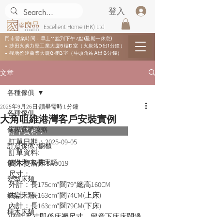
登入
Excellent Home (HK) Ltd
門市營業時間：早上11點到下午7點(星期一休息)
• 沙田火炭力堅工業大廈5樓D室（火炭站D出1分鐘）
• 觀塘盈達商業大廈8樓B室（牛頭角站A出8分鐘）
文章
各種傢俱
2025年9月26日
讀畢需時 1 分鐘
各種傢俱
大角咀維港灣客戶安裝實例
傢俬選購攻略
訂單資料：      
訂單日期：
2025-09-05
訂造傢俬 /櫥櫃
訂單資料:  
儲物床/衣櫃床類
實木雙層床 swb019
尺寸：
變型床類
外計：長175cm*闊79*總高160CM
內計：長163cm*闊74CM(上床)
鐵架床類
內計：長163cm*闊79CM(下床)
櫸木床類
(內計尺寸即係床褥尺寸，留意下床床闊邊