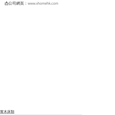
📩公司網頁：www.xhomehk.com
實木床類