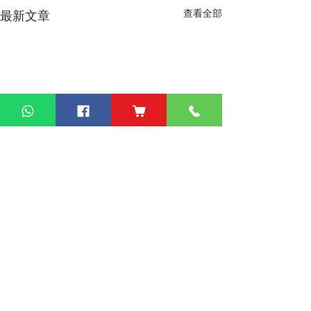
查看全部
最新文章
熱門產品
關於家之良品
品牌中心
自家設計
家之良品（辦公）
關於我們