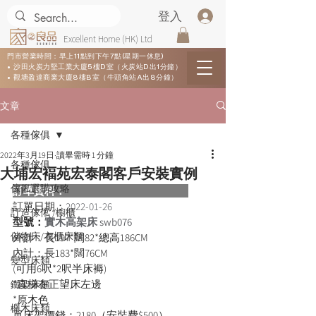
登入
Excellent Home (HK) Ltd
門市營業時間：早上11點到下午7點(星期一休息)
• 沙田火炭力堅工業大廈5樓D室（火炭站D出1分鐘）
• 觀塘盈達商業大廈8樓B室（牛頭角站A出8分鐘）
文章
各種傢俱
2022年3月19日
讀畢需時 1 分鐘
各種傢俱
大埔宏褔苑宏泰閣客戶安裝實例
傢俬選購攻略
訂單資料：  
訂單日期：
2022-01-26
訂造傢俬 /櫥櫃
型號：
實木高架床 swb076
儲物床/衣櫃床類
外計：長197*闊82*總高186CM
內計：長183*闊76CM
變型床類
(可用6呎*2呎半床褥)
*直梯在正望床左邊
鐵架床類
*原木色
櫸木床類
單床架價錢：2180（安裝費$500）