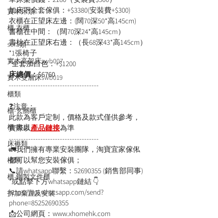
加床下全套傢俱：+$3380(安裝費+$300)
實木床類
衣櫃在正望床左邊：(闊70深50*高145cm)
櫃-衣櫃
書櫃在中間：（闊70深24*高145cm）
書枱在正望床右邊：（長68深43*高145cm）
sofa類
*1張椅子
實木高架床swb007
*全套加白色：+$1200
床總價：$6760
實木雙層床swb019
-------------------------------------
櫃類
❓注意：
櫃-玄關櫃
此款為客戶定制，價格及款式僅供參考，
櫃-書桌
實際以
產品鏈接
為準
-------------------------------------
床褥類
🚛我們擁有專業安裝團隊，淘寶宜家傢俬
都可以幫您安裝傢俱；
檯類
📞請whatsapp聯繫：52690355 (銷售部同事)
櫃-鋼製文件櫃
*或點擊下方whatsapp鏈結 👇
https://api.whatsapp.com/send?
拆加棄置及安裝
phone=85252690355
📩公司網頁：www.xhomehk.com