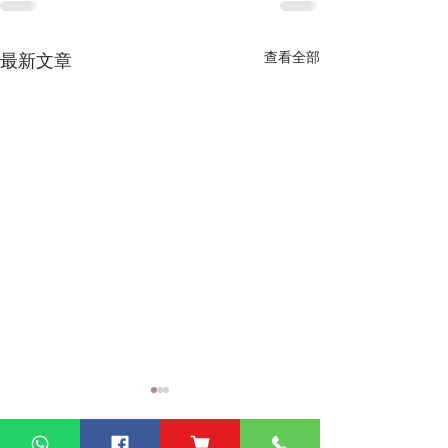
查看全部
最新文章