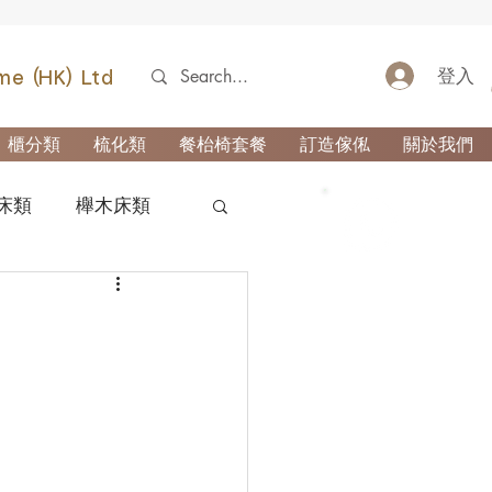
登入
me (HK) Ltd
櫃分類
梳化類
餐枱椅套餐
訂造傢俬
關於我們
床類
櫸木床類
52690355
類
櫃-玄關櫃