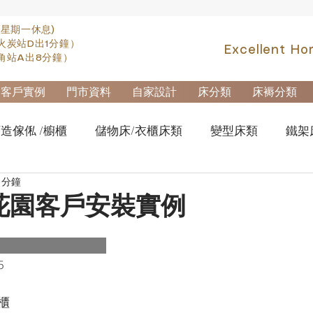
(星期一休息)
火炭站D出1分鐘）
Excellent Ho
角站A出8分鐘）
客戶實例
門市資料
自家設計
床分類
床褥分類
造傢俬 /櫥櫃
儲物床/衣櫃床類
變型床類
鐵架
 分鐘
fa類
實木高架床swb007
實木雙層床swb019
櫃
花園客戶安裝實例
櫃-鋼製文件櫃
拆加棄置及安裝
5
櫃