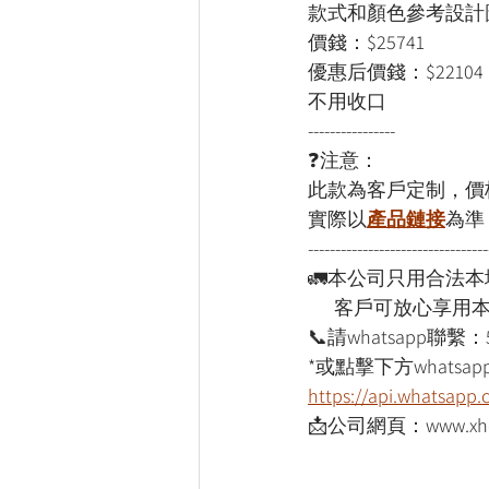
款式和顏色參考設計
價錢：$25741
優惠后價錢：$22104
不用收口
----------------
❓注意：
此款為客戶定制，價
實際以
產品鏈接
為準
---------------------------------
🚛本公司只用合法
      客戶可放心享
📞請whatsapp聯繫：
*或點擊下方whatsapp
https://api.whatsap
📩公司網頁：www.xho