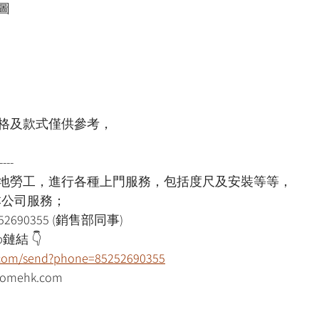
圖
格及款式僅供參考，
----
本地勞工，進行各種上門服務，包括度尺及安裝等等，
用本公司服務；
52690355 (銷售部同事)
鏈結 👇
p.com/send?phone=85252690355
mehk.com