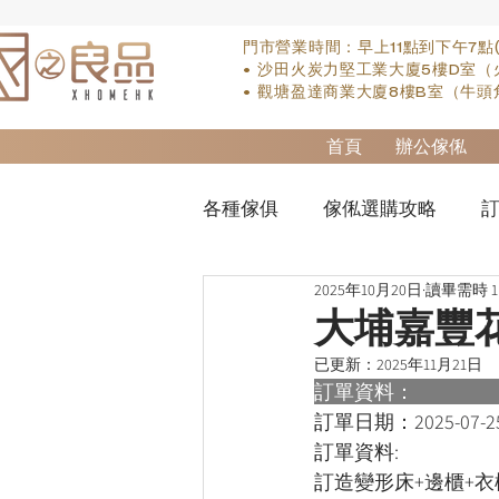
門市營業時間：早上11點到下午7點
• 沙田火炭力堅工業大廈5樓D室（
• 觀塘盈達商業大廈8樓B室（牛頭
首頁
辦公傢俬
各種傢俱
傢俬選購攻略
訂
2025年10月20日
讀畢需時 1
實木床類
櫃-衣櫃
so
大埔嘉豐
已更新：
2025年11月21日
櫃-書桌
床褥類
檯類
訂單資料：      
訂單日期：
2025-07-2
訂單資料:  
訂造變形床+邊櫃+衣