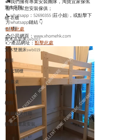
🚛我們擁有專業安裝團隊，淘寶宜家傢俬
實木床類
都可以幫您安裝傢俱；
📞whatsapp：52690355 (莊小姐)，或點擊下
櫃-衣櫃
方whatsapp鏈結 👇
sofa類
點擊此處
📩公司網頁：www.xhomehk.com
實木高架床swb007
👉產品網址：
點擊此處
實木雙層床swb019
櫃類
櫃-玄關櫃
櫃-書桌
床褥類
檯類
櫃-鋼製文件櫃
拆加棄置及安裝