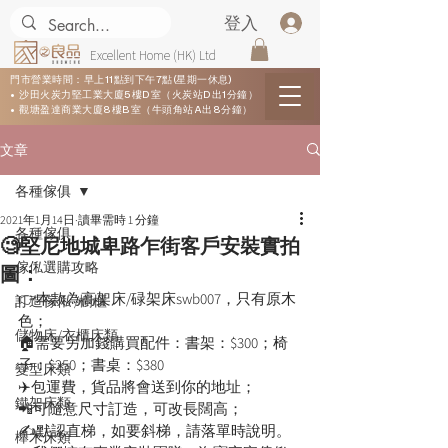
登入
Excellent Home (HK) Ltd
門市營業時間：早上11點到下午7點(星期一休息)
• 沙田火炭力堅工業大廈5樓D室（火炭站D出1分鐘）
• 觀塘盈達商業大廈8樓B室（牛頭角站A出8分鐘）
文章
各種傢俱
2021年1月14日
讀畢需時 1 分鐘
各種傢俱
🧐堅尼地城卑路乍街客戶安裝實拍
傢俬選購攻略
圖：
👉本款為高架床/碌架床swb007，只有原木
訂造傢俬 /櫥櫃
色；
儲物床/衣櫃床類
🏠需要另加錢購買配件：書架：$300；椅
子：$250；書桌：$380
變型床類
✈️包運費，貨品將會送到你的地址；
鐵架床類
📲可隨意尺寸訂造，可改長闊高；
✍️默認直梯，如要斜梯，請落單時說明。
櫸木床類