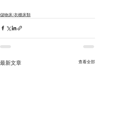
儲物床/衣櫃床類
查看全部
最新文章