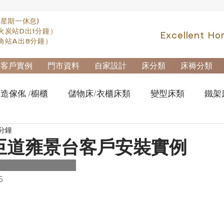
(星期一休息)
火炭站D出1分鐘）
Excellent Ho
角站A出8分鐘）
客戶實例
門市資料
自家設計
床分類
床褥分類
造傢俬 /櫥櫃
儲物床/衣櫃床類
變型床類
鐵架
 分鐘
fa類
實木高架床swb007
實木雙層床swb019
櫃
臣道雍景台客戶安裝實例
櫃-鋼製文件櫃
拆加棄置及安裝
6