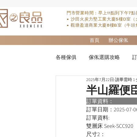
門市營業時間：早上11點到下午7點
• 沙田火炭力堅工業大廈5樓D室（
• 觀塘盈達商業大廈8樓B室（牛頭
首頁
辦公傢俬
各種傢俱
傢俬選購攻略
訂
2025年7月22日
讀畢需時 1
實木床類
櫃-衣櫃
so
半山羅便
訂單資料：      
櫃-書桌
床褥類
檯類
訂單日期：
2025-07-0
訂單資料:  
雙層床 Seek-SCC920
尺寸2：