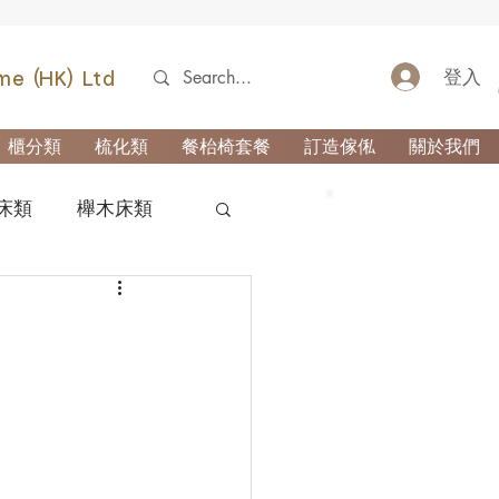
登入
me (HK) Ltd
櫃分類
梳化類
餐枱椅套餐
訂造傢俬
關於我們
床類
櫸木床類
52690355
類
櫃-玄關櫃