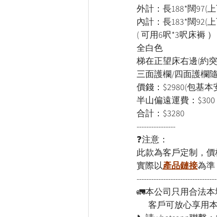
外計：長188*闊97(上
內計：長183*闊92(上
( 可用6呎*3呎床褥 ）
全白色
梯在正望床右邊(約突
三面護欄/四面護欄
價錢：$2980(包基本
半山偏遠運費：$30
合計：$3280
----------------
❓注意：
此款為客戶定制，價
實際以
產品鏈接
為準
---------------------------------
🚛本公司只用合法
      客戶可放心享