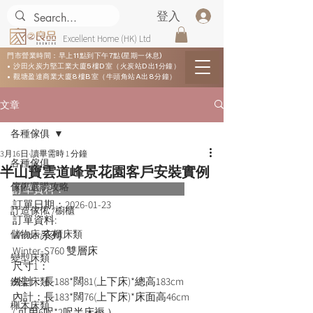
登入
Excellent Home (HK) Ltd
門市營業時間：早上11點到下午7點(星期一休息)
• 沙田火炭力堅工業大廈5樓D室（火炭站D出1分鐘）
• 觀塘盈達商業大廈8樓B室（牛頭角站A出8分鐘）
文章
各種傢俱
3月16日
讀畢需時 1 分鐘
各種傢俱
半山寶雲道峰景花園客戶安裝實例
傢俬選購攻略
訂單資料：      
訂單日期：
2026-01-23
訂造傢俬 /櫥櫃
訂單資料:  
儲物床/衣櫃床類
Winter系列
Winter-S760 雙層床    
變型床類
尺寸1：
外計：長188*闊81(上下床)*總高183cm
鐵架床類
內計：長183*闊76(上下床)*床面高46cm
櫸木床類
( 可用6呎*2呎半床褥 ）