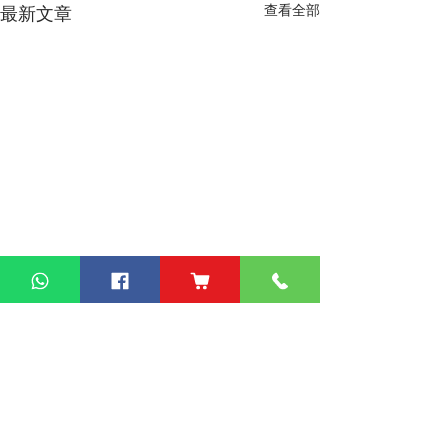
查看全部
最新文章
熱門產品
關於家之良品
品牌中心
自家設計
家之良品（辦公）
關於我們
雙層床
家之良品（家居）