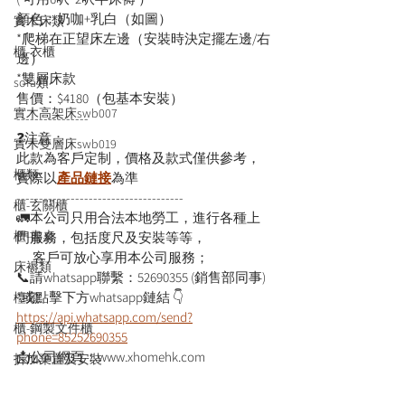
顏色：奶咖+乳白（如圖）
實木床類
*爬梯在正望床左邊（安裝時決定擺左邊/右
櫃-衣櫃
邊）
*雙層床款
sofa類
售價：$4180（包基本安裝）
實木高架床swb007
----------------
❓注意：
實木雙層床swb019
此款為客戶定制，價格及款式僅供參考，
櫃類
實際以
產品鏈接
為準
-------------------------------------
櫃-玄關櫃
🚛本公司只用合法本地勞工，進行各種上
櫃-書桌
門服務，包括度尺及安裝等等，
      客戶可放心享用本公司服務；
床褥類
📞請whatsapp聯繫：52690355 (銷售部同事)
*或點擊下方whatsapp鏈結 👇
檯類
https://api.whatsapp.com/send?
櫃-鋼製文件櫃
phone=85252690355
📩公司網頁：www.xhomehk.com
拆加棄置及安裝