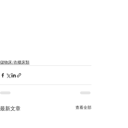
儲物床/衣櫃床類
查看全部
最新文章