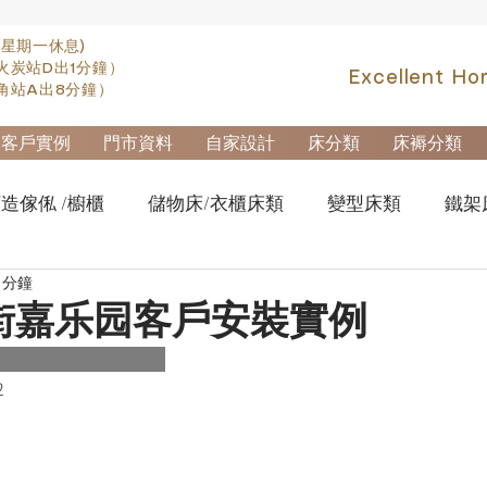
(星期一休息)
火炭站D出1分鐘）
Excellent Ho
角站A出8分鐘）
客戶實例
門市資料
自家設計
床分類
床褥分類
造傢俬 /櫥櫃
儲物床/衣櫃床類
變型床類
鐵架
 分鐘
fa類
實木高架床swb007
實木雙層床swb019
櫃
街嘉乐园客戶安裝實例
櫃-鋼製文件櫃
拆加棄置及安裝
2