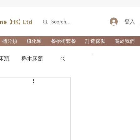
登入
me (HK) Ltd
櫃分類
梳化類
餐枱椅套餐
訂造傢俬
關於我們
床類
櫸木床類
52690355
類
櫃-玄關櫃