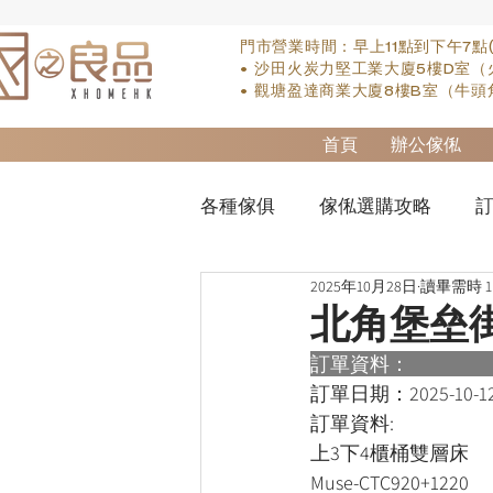
門市營業時間：早上11點到下午7點
• 沙田火炭力堅工業大廈5樓D室（
• 觀塘盈達商業大廈8樓B室（牛頭
首頁
辦公傢俬
各種傢俱
傢俬選購攻略
訂
2025年10月28日
讀畢需時 1
實木床類
櫃-衣櫃
so
北角堡垒
訂單資料：      
櫃-書桌
床褥類
檯類
訂單日期：
2025-10-1
訂單資料:  
上3下4櫃桶雙層床
Muse-CTC920+1220