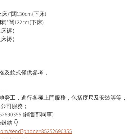
床)*闊130cm(下床)
)*闊122cm(下床)
呎床褥）
呎床褥）
格及款式僅供參考，
----
本地勞工，進行各種上門服務，包括度尺及安裝等等，
用本公司服務；
52690355 (銷售部同事)
鏈結 👇
p.com/send?phone=85252690355