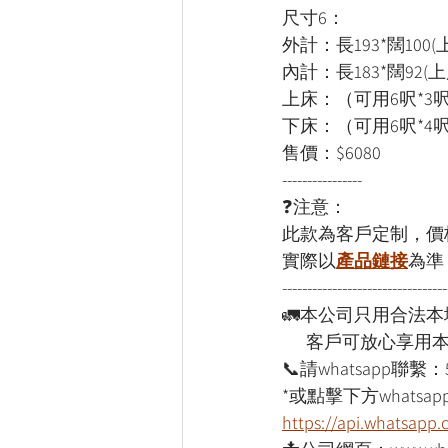
尺寸6：
外計：長193*闊100(上
內計：長183*闊92(上床
上床：（可用6呎*3
下床：（可用6呎*4
售價：$6080
----------------
❓注意：
此款為客戶定制，價
實際以
產品鏈接
為準
---------------------------------
🚛本公司只用合法
      客戶可放心享
📞請whatsapp聯繫：
*或點擊下方whatsapp
https://api.whatsap