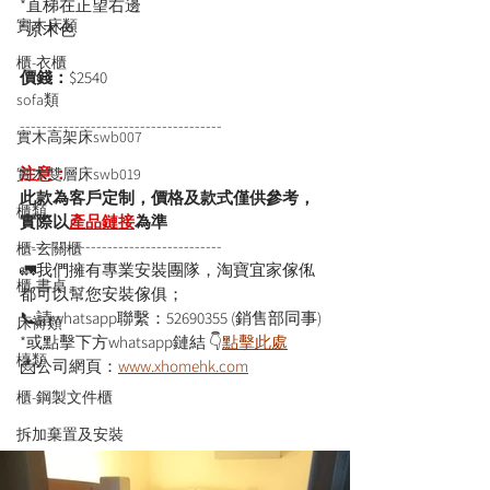
*直梯在正望右邊
實木床類
*原木色
櫃-衣櫃
價錢：
$2540
sofa類
-------------------------------------
實木高架床swb007
注意：
實木雙層床swb019
此款為客戶定制，價格及款式僅供參考，
櫃類
實際以
產品鏈接
為準
-------------------------------------
櫃-玄關櫃
🚛我們擁有專業安裝團隊，淘寶宜家傢俬
櫃-書桌
都可以幫您安裝傢俱；
📞請whatsapp聯繫：52690355 (銷售部同事)
床褥類
*或點擊下方whatsapp鏈結 👇
點擊此處
檯類
📩公司網頁：
www.xhomehk.com
櫃-鋼製文件櫃
拆加棄置及安裝