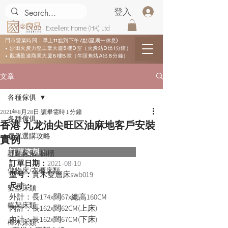
登入
Excellent Home (HK) Ltd
門市營業時間：早上11點到下午7點(星期一休息)
• 沙田火炭力堅工業大廈5樓D室（火炭站D出1分鐘）
• 觀塘盈達商業大廈8樓B室（牛頭角站A出8分鐘）
文章
各種傢俱
2021年8月28日
讀畢需時 1 分鐘
各種傢俱
香港 九龙油尖旺区油麻地客戶安裝
傢俬選購攻略
實例
訂單資料：  
訂造傢俬 /櫥櫃
訂單日期：
2021-08-10
儲物床/衣櫃床類
型号：
實木雙層床swb019 
尺寸：
變型床類
外計：長174x闊67x總高160CM
鐵架床類
內計：長162x闊62CM(上床)
內計：長162x闊67CM(下床)
櫸木床類