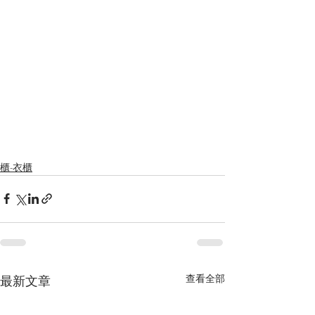
櫃-衣櫃
查看全部
最新文章