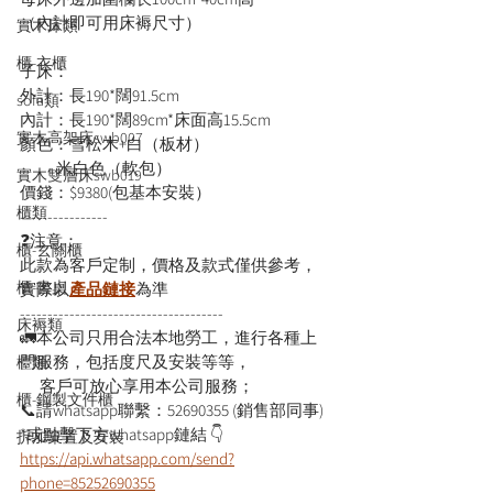
（內計即可用床褥尺寸）
實木床類
櫃-衣櫃
子床：
外計：長190*闊91.5cm
sofa類
內計：長190*闊89cm*床面高15.5cm
實木高架床swb007
顏色：雪松木+白（板材）
           米白色（軟包）
實木雙層床swb019
價錢：$9380(包基本安裝）
櫃類
----------------
❓注意：
櫃-玄關櫃
此款為客戶定制，價格及款式僅供參考，
櫃-書桌
實際以
產品鏈接
為準
-------------------------------------
床褥類
🚛本公司只用合法本地勞工，進行各種上
門服務，包括度尺及安裝等等，
檯類
      客戶可放心享用本公司服務；
櫃-鋼製文件櫃
📞請whatsapp聯繫：52690355 (銷售部同事)
*或點擊下方whatsapp鏈結 👇
拆加棄置及安裝
https://api.whatsapp.com/send?
phone=85252690355