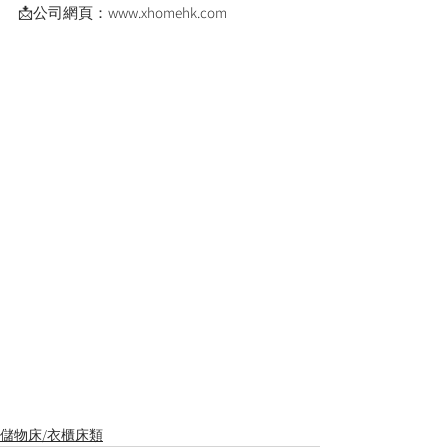
📩公司網頁：www.xhomehk.com
儲物床/衣櫃床類