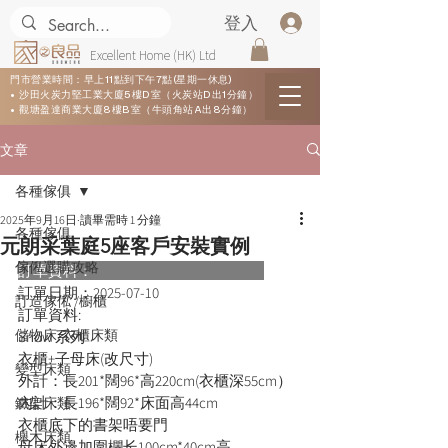
登入
Excellent Home (HK) Ltd
門市營業時間：早上11點到下午7點(星期一休息)
• 沙田火炭力堅工業大廈5樓D室（火炭站D出1分鐘）
• 觀塘盈達商業大廈8樓B室（牛頭角站A出8分鐘）
文章
各種傢俱
2025年9月16日
讀畢需時 1 分鐘
各種傢俱
元朗采葉庭5座客戶安裝實例
傢俬選購攻略
訂單資料：      
訂單日期：
2025-07-10
訂造傢俬 /櫥櫃
訂單資料:  
儲物床/衣櫃床類
Snow 系列
衣櫃+子母床(改尺寸)
變型床類
外計：長201*闊96*高220cm(衣櫃深55cm）
內計：長196*闊92*床面高44cm
鐵架床類
衣櫃底下的書架唔要門
櫸木床類
母床外邊加圍欄长100cm*40cm高