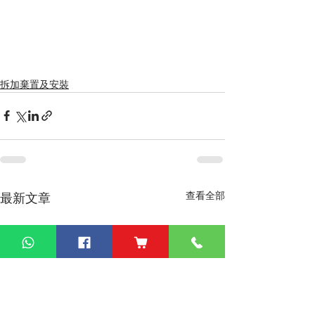
拆加棄置及安裝
查看全部
最新文章