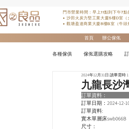
門市營業時間：早上11點到下午7點
• 沙田火炭力堅工業大廈5樓D室（
• 觀塘盈達商業大廈8樓B室（牛頭
首頁
辦公傢俬
各種傢俱
傢俬選購攻略
訂
2024年12月31日
讀畢需時 1
實木床類
櫃-衣櫃
so
九龍長沙
訂單資料：      
櫃-書桌
床褥類
檯類
訂單日期：
2024-12-1
訂單資料:  
實木單層床swb066B

尺寸：
