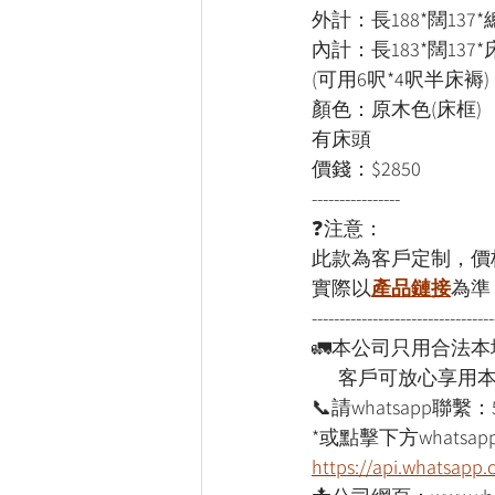
外計：長188*闊137*
內計：長183*闊137*
(可用6呎*4呎半床褥)

顏色：原木色(床框)

有床頭

價錢：$2850
----------------
❓注意：
此款為客戶定制，價
實際以
產品鏈接
為準
---------------------------------
🚛本公司只用合法
      客戶可放心享
📞請whatsapp聯繫：
*或點擊下方whatsapp
https://api.whatsap