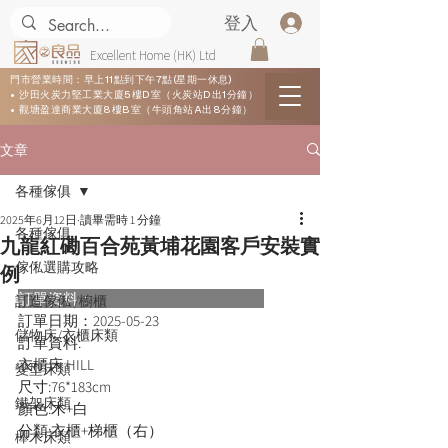
登入
Excellent Home (HK) Ltd
門市營業時間：早上11點到下午7點(星期一休息)
• 沙田火炭力堅工業大廈5樓D室（火炭站D出1分鐘）
• 觀塘盈達商業大廈8樓B室（牛頭角站A出8分鐘）
文章
各種傢俱
2025年6月12日
讀畢需時 1 分鐘
各種傢俱
九龍紅磡百合苑黃埔花園客戶安裝實
傢俬選購攻略
例
訂單資料：      
訂造傢俬 /櫥櫃
訂單日期：
2025-05-23
儲物床/衣櫃床類
訂單資料:  
衣櫃床 HILL
變型床類
尺寸:76*183cm
鐵架床類
顏色:木+白
分類:衣櫃+梯櫃（右）
櫸木床類