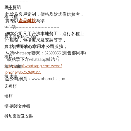
----------------
實木床類
❓注意：
此款為客戶定制，價格及款式僅供參考，
櫃-衣櫃
實際以
產品鏈接
為準
sofa類
-------------------------------------
🚛本公司只用合法本地勞工，進行各種上
實木高架床swb007
門服務，包括度尺及安裝等等，
      客戶可放心享用本公司服務；
實木雙層床swb019
📞請whatsapp聯繫：52690355 (銷售部同事)
櫃類
*或點擊下方whatsapp鏈結 👇
https://api.whatsapp.com/send?
櫃-玄關櫃
phone=85252690355
櫃-書桌
📩公司網頁：www.xhomehk.com
床褥類
檯類
櫃-鋼製文件櫃
拆加棄置及安裝